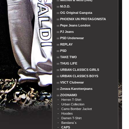
Mitchell & Ness (neu)
M.O.D.
OG Original Gangsta
PHOENIX UN PROTAGONISTA
Pepe Jeans London
PJ Jeans
PSD Underwear
REPLAY
PSD
TAKE TWO
THUG LIFE
URBAN CLASSICS GIRLS
URBAN CLASSICS BOYS
VSCT Clubwear
Zerava Karottenjeans
ZOONAMO
-
Herren T-Shirt
-
Urban Collection
-
Camo Bomber Jacket
-
Hoodies
-
Damen T-Shirt
-
Bandana`s
-
CAPS