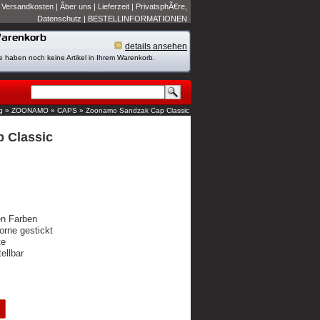
|
Versandkosten
|
Ãber uns
|
Lieferzeit
|
PrivatsphÃ€re,
Datenschutz
|
BESTELLINFORMATIONEN
details ansehen
e haben noch keine Artikel in Ihrem Warenkorb.
g
»
ZOONAMO
»
CAPS
»
Zoonamo Sandzak Cap Classic
 Classic
en Farben
rne gestickt
te
ellbar