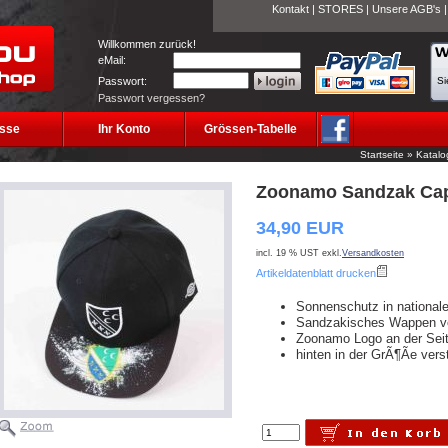
Kontakt
|
STORES
|
Unsere AGB's
Willkommen zurück!
eMail:
Passwort:
Si
Passwort vergessen?
sse
Ihr Konto
Grössen-Tabelle
Startseite
»
Katalo
Zoonamo Sandzak Cap
34,90 EUR
incl. 19 % UST exkl.
Versandkosten
Artikeldatenblatt drucken
Sonnenschutz in national
Sandzakisches Wappen vo
Zoonamo Logo an der Sei
hinten in der GrÃ¶Ãe verst