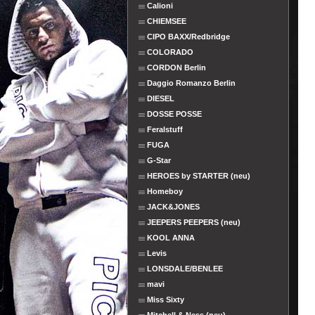
Calioni
CHIEMSEE
CIPO BAXX/Redbridge
COLORADO
CORDON Berlin
Daggio Romanzo Berlin
DIESEL
DOSSE POSSE
Feralstuff
FUGA
G-Star
HEROES by STARTER (neu)
Homeboy
JACK&JONES
JEEPERS PEEPERS (neu)
KOOL ANNA
Levis
LONSDALE/BENLEE
mavi
Miss Sixty