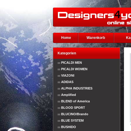
Home
Warenkorb
Ka
Kategorien
PICALDI MEN
PICALDI WOMEN
VIAZONI
ADIDAS
ALPHA INDUSTRIES
Amplified
BLEND of America
BLOOD SPORT
BLUCINO/Brando
BLUE SYSTEM
BUSHIDO