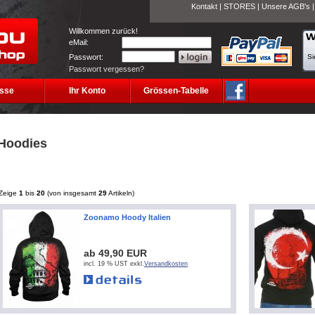
Kontakt
|
STORES
|
Unsere AGB's
Willkommen zurück!
eMail:
Passwort:
Si
Passwort vergessen?
sse
Ihr Konto
Grössen-Tabelle
Hoodies
Zeige
1
bis
20
(von insgesamt
29
Artikeln)
Zoonamo Hoody Italien
ab 49,90 EUR
incl. 19 % UST exkl.
Versandkosten