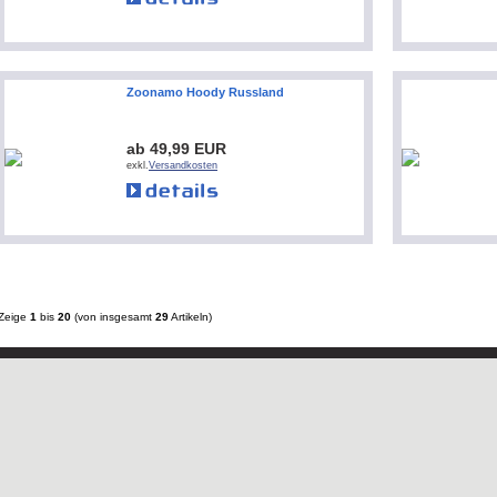
Zoonamo Hoody Russland
ab 49,99 EUR
exkl.
Versandkosten
Zeige
1
bis
20
(von insgesamt
29
Artikeln)