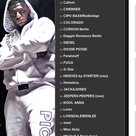
Calioni
CHIEMSEE
CIPO BAXX/Redbridge
COLORADO
CORDON Berlin
Daggio Romanzo Berlin
DIESEL
DOSSE POSSE
Feralstuff
FUGA
G-Star
HEROES by STARTER (neu)
Homeboy
JACK&JONES
JEEPERS PEEPERS (neu)
KOOL ANNA
Levis
LONSDALE/BENLEE
mavi
Miss Sixty