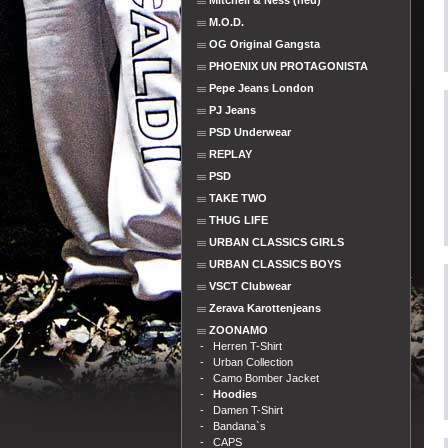
Mitchell & Ness (neu)
M.O.D.
OG Original Gangsta
PHOENIX UN PROTAGONISTA
Pepe Jeans London
PJ Jeans
PSD Underwear
REPLAY
PSD
TAKE TWO
THUG LIFE
URBAN CLASSICS GIRLS
URBAN CLASSICS BOYS
VSCT Clubwear
Zerava Karottenjeans
ZOONAMO
-
Herren T-Shirt
-
Urban Collection
-
Camo Bomber Jacket
-
Hoodies
-
Damen T-Shirt
-
Bandana`s
-
CAPS