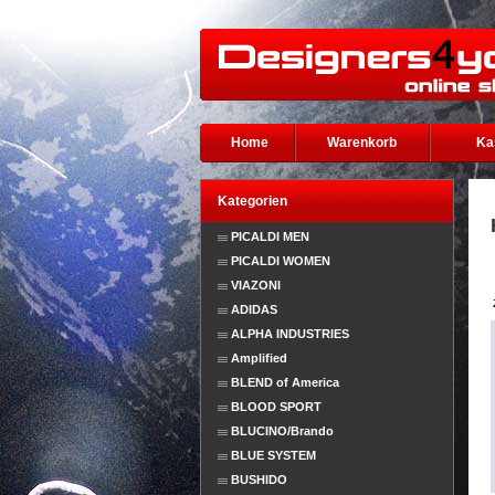
Home
Warenkorb
Ka
Kategorien
PICALDI MEN
PICALDI WOMEN
VIAZONI
ADIDAS
ALPHA INDUSTRIES
Amplified
BLEND of America
BLOOD SPORT
BLUCINO/Brando
BLUE SYSTEM
BUSHIDO