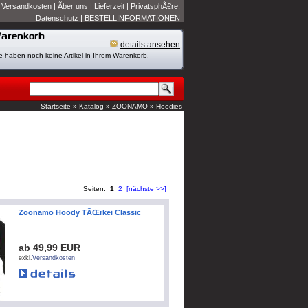
|
Versandkosten
|
Ãber uns
|
Lieferzeit
|
PrivatsphÃ€re,
Datenschutz
|
BESTELLINFORMATIONEN
details ansehen
e haben noch keine Artikel in Ihrem Warenkorb.
Startseite
»
Katalog
»
ZOONAMO
»
Hoodies
Seiten:
1
2
[nächste >>]
Zoonamo Hoody TÃŒrkei Classic
ab 49,99 EUR
exkl.
Versandkosten