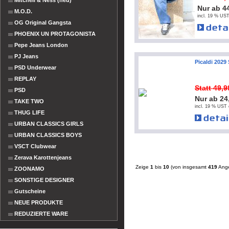
Mitchell & Ness (neu)
Nur ab 4
M.O.D.
incl. 19 % UST
OG Original Gangsta
PHOENIX UN PROTAGONISTA
Pepe Jeans London
PJ Jeans
Picaldi 2029
PSD Underwear
REPLAY
Statt 49,
PSD
Nur ab 24
TAKE TWO
incl. 19 % UST 
THUG LIFE
URBAN CLASSICS GIRLS
URBAN CLASSICS BOYS
VSCT Clubwear
Zerava Karottenjeans
Zeige
1
bis
10
(von insgesamt
419
Ange
ZOONAMO
SONSTIGE DESIGNER
Gutscheine
NEUE PRODUKTE
REDUZIERTE WARE