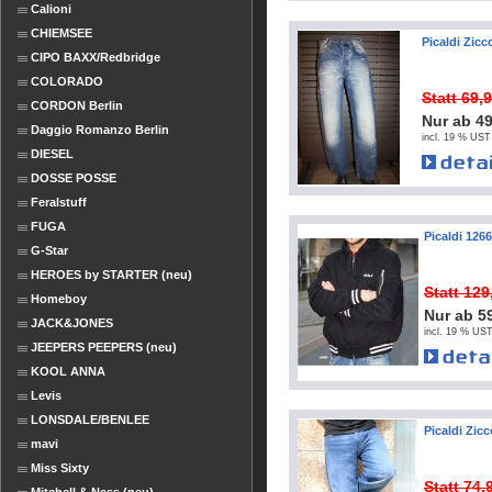
Calioni
CHIEMSEE
Picaldi Zicc
CIPO BAXX/Redbridge
COLORADO
Statt 69,
CORDON Berlin
Nur ab 4
Daggio Romanzo Berlin
incl. 19 % UST
DIESEL
DOSSE POSSE
Feralstuff
FUGA
Picaldi 126
G-Star
HEROES by STARTER (neu)
Statt 12
Homeboy
Nur ab 5
JACK&JONES
incl. 19 % UST
JEEPERS PEEPERS (neu)
KOOL ANNA
Levis
LONSDALE/BENLEE
Picaldi Zicc
mavi
Miss Sixty
Statt 74