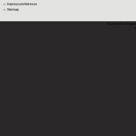
Impressum/Adresse
Sitemap
eCommerce Engin
P