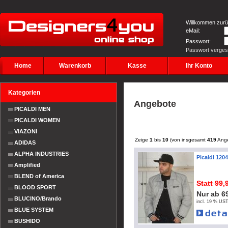
Willkommen zurü
eMail:
Passwort:
Passwort verge
Home
Warenkorb
Kasse
Ihr Konto
Kategorien
Angebote
PICALDI MEN
PICALDI WOMEN
VIAZONI
Zeige
1
bis
10
(von insgesamt
419
Ange
ADIDAS
ALPHA INDUSTRIES
Picaldi 120
Amplified
BLEND of America
Statt 99
BLOOD SPORT
Nur ab 6
BLUCINO/Brando
incl. 19 % UST
BLUE SYSTEM
BUSHIDO