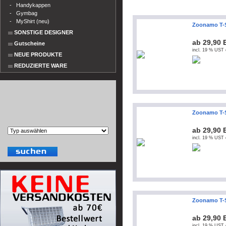
-
Handykappen
-
Gymbag
-
MyShirt (neu)
Zoonamo T-S
SONSTIGE DESIGNER
ab 29,90
Gutscheine
incl. 19 % UST 
NEUE PRODUKTE
REDUZIERTE WARE
Zoonamo T-S
ab 29,90
incl. 19 % UST 
Zoonamo T-S
ab 29,90
incl. 19 % UST 