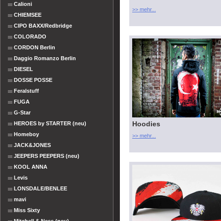
Calioni
>> mehr...
CHIEMSEE
CIPO BAXX/Redbridge
COLORADO
CORDON Berlin
Daggio Romanzo Berlin
DIESEL
DOSSE POSSE
Feralstuff
FUGA
G-Star
Hoodies
HEROES by STARTER (neu)
Homeboy
>> mehr...
JACK&JONES
JEEPERS PEEPERS (neu)
KOOL ANNA
Levis
LONSDALE/BENLEE
mavi
Miss Sixty