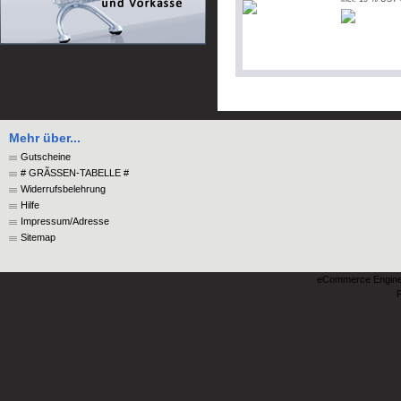
Mehr über...
Gutscheine
# GRÃSSEN-TABELLE #
Widerrufsbelehrung
Hilfe
Impressum/Adresse
Sitemap
eCommerce Engin
P