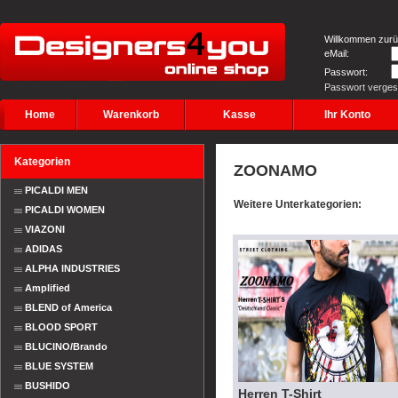
Willkommen zurü
eMail:
Passwort:
Passwort verge
Home
Warenkorb
Kasse
Ihr Konto
Kategorien
ZOONAMO
PICALDI MEN
Weitere Unterkategorien:
PICALDI WOMEN
VIAZONI
ADIDAS
ALPHA INDUSTRIES
Amplified
BLEND of America
BLOOD SPORT
BLUCINO/Brando
BLUE SYSTEM
BUSHIDO
Herren T-Shirt