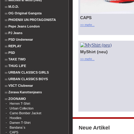
Mitchell & Ness (neu)
M.O.D.
OG Original Gangsta
CAPS
PHOENIX UN PROTAGONISTA
>> mehr...
Pepe Jeans London
PJ Jeans
PSD Underwear
REPLAY
MyShirt (neu)
PSD
>> mehr...
TAKE TWO
THUG LIFE
URBAN CLASSICS GIRLS
URBAN CLASSICS BOYS
VSCT Clubwear
Zerava Karottenjeans
ZOONAMO
-
Herren T-Shirt
-
Urban Collection
-
Camo Bomber Jacket
-
Hoodies
-
Damen T-Shirt
Neue Artikel
-
Bandana`s
-
CAPS