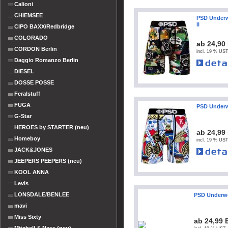
Calioni
CHIEMSEE
PSD Underw
II
CIPO BAXX/Redbridge
COLORADO
ab 24,90
CORDON Berlin
incl. 19 % UST
Daggio Romanzo Berlin
DIESEL
DOSSE POSSE
Feralstuff
FUGA
PSD Under
G-Star
HEROES by STARTER (neu)
ab 24,99
Homeboy
incl. 19 % UST
JACK&JONES
JEEPERS PEEPERS (neu)
KOOL ANNA
Levis
LONSDALE/BENLEE
PSD Underw
mavi
Miss Sixty
ab 24,99