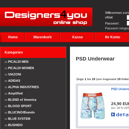
Willkommen zurü
eMail:
Passwort:
Passwort verge
Home
Warenkorb
Kasse
Ihr Konto
Kategorien
PSD Underwear
PICALDI MEN
PICALDI WOMEN
VIAZONI
Zeige
1
bis
10
(von insgesamt
10
Artike
ADIDAS
ALPHA INDUSTRIES
PSD Under
Amplified
BLEND of America
24,90 EU
BLOOD SPORT
incl. 19 % UST
BLUCINO/Brando
BLUE SYSTEM
BUSHIDO