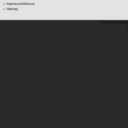
Impressum/Adresse
Sitemap
eCommerce Engin
P