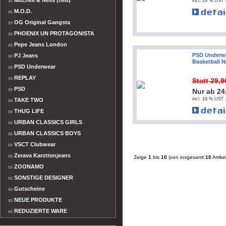
Mitchell & Ness (neu)
incl. 19 % UST 
M.O.D.
OG Original Gangsta
PHOENIX UN PROTAGONISTA
Pepe Jeans London
PSD Underwe
PJ Jeans
Basketball 
PSD Underwear
REPLAY
Statt 29,
PSD
Nur ab 24
incl. 19 % UST 
TAKE TWO
THUG LIFE
URBAN CLASSICS GIRLS
URBAN CLASSICS BOYS
VSCT Clubwear
Zerava Karottenjeans
Zeige
1
bis
10
(von insgesamt
10
Artike
ZOONAMO
SONSTIGE DESIGNER
Gutscheine
NEUE PRODUKTE
REDUZIERTE WARE