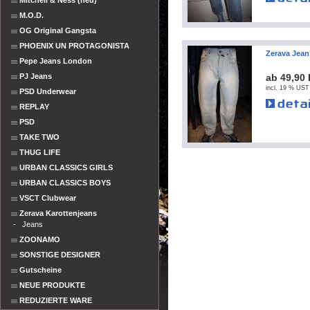
Mitchell & Ness (neu)
M.O.D.
OG Original Gangsta
PHOENIX UN PROTAGONISTA
Zerava Jea
Pepe Jeans London
PJ Jeans
ab 49,90
incl. 19 % UST
PSD Underwear
REPLAY
PSD
TAKE TWO
THUG LIFE
URBAN CLASSICS GIRLS
URBAN CLASSICS BOYS
VSCT Clubwear
Zerava Karottenjeans
-
Jeans
ZOONAMO
SONSTIGE DESIGNER
Gutscheine
NEUE PRODUKTE
REDUZIERTE WARE