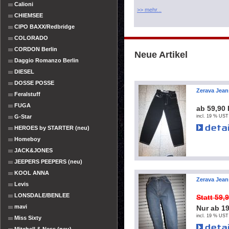
Calioni
>> mehr...
CHIEMSEE
CIPO BAXX/Redbridge
COLORADO
CORDON Berlin
Neue Artikel
Daggio Romanzo Berlin
DIESEL
DOSSE POSSE
Zerava Jean
Feralstuff
FUGA
ab 59,90
G-Star
incl. 19 % UST
HEROES by STARTER (neu)
Homeboy
JACK&JONES
JEEPERS PEEPERS (neu)
KOOL ANNA
Zerava Jean
Levis
LONSDALE/BENLEE
Statt 59,
mavi
Nur ab 1
incl. 19 % UST
Miss Sixty