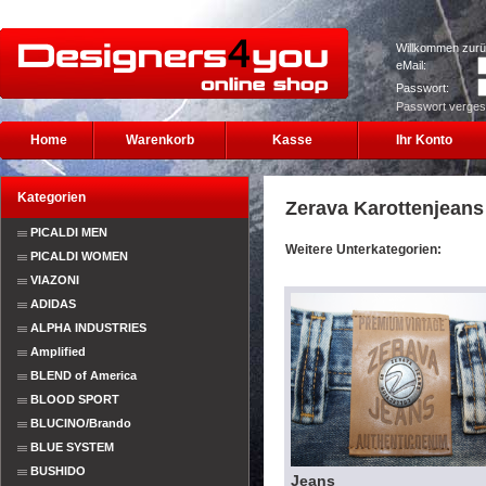
Willkommen zurü
eMail:
Passwort:
Passwort verge
Home
Warenkorb
Kasse
Ihr Konto
Kategorien
Zerava Karottenjeans
PICALDI MEN
Weitere Unterkategorien:
PICALDI WOMEN
VIAZONI
ADIDAS
ALPHA INDUSTRIES
Amplified
BLEND of America
BLOOD SPORT
BLUCINO/Brando
BLUE SYSTEM
BUSHIDO
Jeans