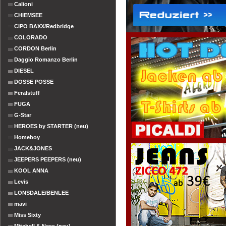
Calioni
CHIEMSEE
CIPO BAXX/Redbridge
COLORADO
CORDON Berlin
Daggio Romanzo Berlin
DIESEL
DOSSE POSSE
Feralstuff
FUGA
G-Star
HEROES by STARTER (neu)
Homeboy
JACK&JONES
JEEPERS PEEPERS (neu)
KOOL ANNA
Levis
LONSDALE/BENLEE
mavi
Miss Sixty