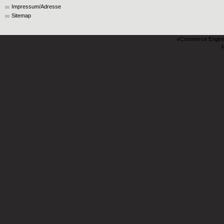
Impressum/Adresse
Sitemap
eCommerce Engin
P