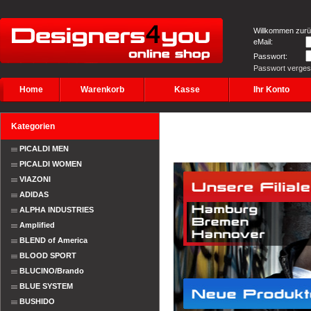
Willkommen zurü
eMail:
Passwort:
Passwort verge
Home
Warenkorb
Kasse
Ihr Konto
Kategorien
PICALDI MEN
PICALDI WOMEN
VIAZONI
ADIDAS
ALPHA INDUSTRIES
Amplified
BLEND of America
BLOOD SPORT
BLUCINO/Brando
BLUE SYSTEM
BUSHIDO