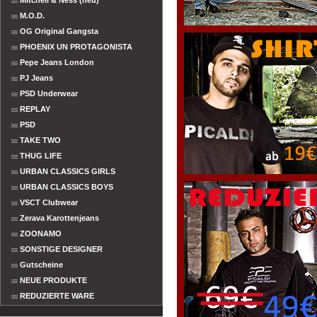
Mitchell & Ness (neu)
M.O.D.
OG Original Gangsta
PHOENIX UN PROTAGONISTA
Pepe Jeans London
PJ Jeans
PSD Underwear
REPLAY
PSD
TAKE TWO
THUG LIFE
URBAN CLASSICS GIRLS
URBAN CLASSICS BOYS
VSCT Clubwear
Zerava Karottenjeans
ZOONAMO
SONSTIGE DESIGNER
Gutscheine
NEUE PRODUKTE
REDUZIERTE WARE