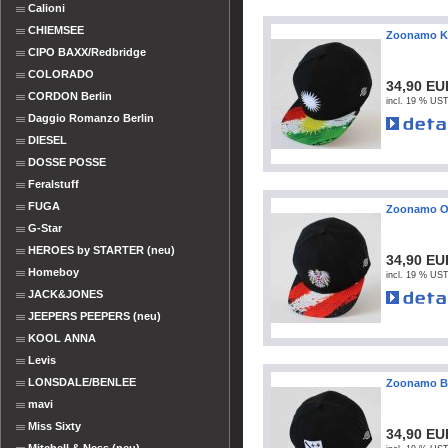
Calioni
CHIEMSEE
Zoonamo Ku
CIPO BAXX/Redbridge
COLORADO
34,90 EU
CORDON Berlin
incl. 19 % UST
Daggio Romanzo Berlin
DIESEL
DOSSE POSSE
Feralstuff
FUGA
Zoonamo Oe
G-Star
HEROES by STARTER (neu)
34,90 EU
Homeboy
incl. 19 % UST
JACK&JONES
JEEPERS PEEPERS (neu)
KOOL ANNA
Levis
LONSDALE/BENLEE
Zoonamo Bo
mavi
Miss Sixty
34,90 EU