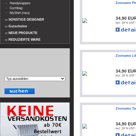
Zoonamo Per
-
Handykappen
-
Gymbag
-
MyShirt (neu)
34,90 EU
SONSTIGE DESIGNER
incl. 19 % UST 
Gutscheine
NEUE PRODUKTE
REDUZIERTE WARE
Zoonamo Lib
34,90 EU
incl. 19 % UST 
Zoonamo Tam
34,90 EU
incl. 19 % UST 