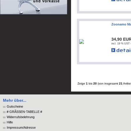
Zoonamo Mar
34,90 EU
incl. 19 % UST 
Zeige
1
bis
20
(von insgesamt
21
Artike
Mehr über...
Gutscheine
# GRÃSSEN-TABELLE #
Widerrufsbelehrung
Hilfe
Impressum/Adresse