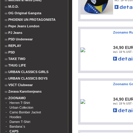
Mitchell & Ness (neu)
incl. 19 % UST
M.O.D.
OG Original Gangsta
PHOENIX UN PROTAGONISTA
Pepe Jeans London
Zoonamo Ru
PJ Jeans
PSD Underwear
REPLAY
34,90 EU
PSD
incl. 19 % UST 
TAKE TWO
THUG LIFE
URBAN CLASSICS GIRLS
URBAN CLASSICS BOYS
Zoonamo Gri
VSCT Clubwear
Zerava Karottenjeans
ZOONAMO
34,90 EU
-
Herren T-Shirt
incl. 19 % UST 
-
Urban Collection
-
Camo Bomber Jacket
-
Hoodies
-
Damen T-Shirt
-
Bandana`s
-
CAPS