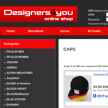
Willkommen zurü
eMail:
Passwort:
Passwort verge
Home
Warenkorb
Kasse
Ihr Konto
Kategorien
CAPS
PICALDI MEN
PICALDI WOMEN
VIAZONI
Zeige
1
bis
20
(von insgesamt
21
Artike
ADIDAS
ALPHA INDUSTRIES
Zoonamo De
Amplified
BLEND of America
34,90 EU
BLOOD SPORT
incl. 19 % UST
BLUCINO/Brando
BLUE SYSTEM
BUSHIDO