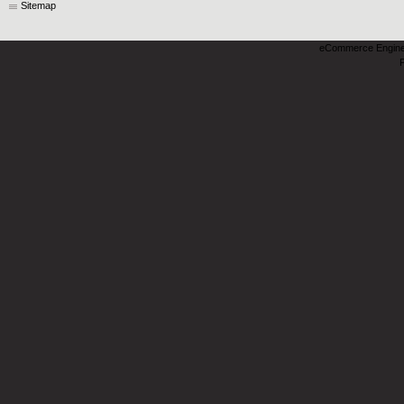
Sitemap
eCommerce Engin
P