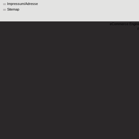
Impressum/Adresse
Sitemap
eCommerce Engin
P