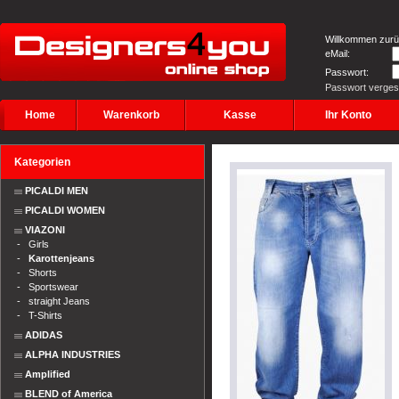
Willkommen zurü
eMail:
Passwort:
Passwort verge
Home
Warenkorb
Kasse
Ihr Konto
Kategorien
PICALDI MEN
PICALDI WOMEN
VIAZONI
-
Girls
-
Karottenjeans
-
Shorts
-
Sportswear
-
straight Jeans
-
T-Shirts
ADIDAS
ALPHA INDUSTRIES
Amplified
BLEND of America