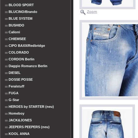
BLOOD SPORT
BLUCINO/Brando
BLUE SYSTEM
BUSHIDO
Calioni
CHIEMSEE
CIPO BAXX/Redbridge
COLORADO
CORDON Berlin
Daggio Romanzo Berlin
DIESEL
DOSSE POSSE
Feralstuff
FUGA
G-Star
HEROES by STARTER (neu)
Homeboy
JACK&JONES
JEEPERS PEEPERS (neu)
KOOL ANNA