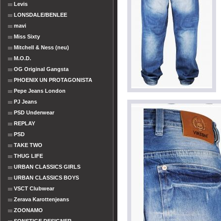
Levis
LONSDALE/BENLEE
mavi
Miss Sixty
Mitchell & Ness (neu)
M.O.D.
OG Original Gangsta
PHOENIX UN PROTAGONISTA
Pepe Jeans London
PJ Jeans
PSD Underwear
REPLAY
PSD
TAKE TWO
THUG LIFE
URBAN CLASSICS GIRLS
URBAN CLASSICS BOYS
VSCT Clubwear
Zerava Karottenjeans
ZOONAMO