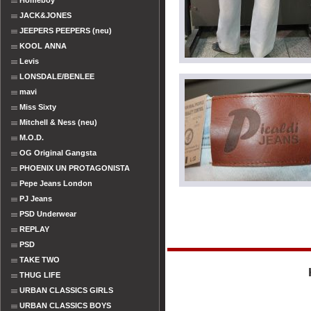
Homeboy
JACK&JONES
JEEPERS PEEPERS (neu)
KOOL ANNA
Levis
LONSDALE/BENLEE
mavi
Miss Sixty
Mitchell & Ness (neu)
M.O.D.
OG Original Gangsta
PHOENIX UN PROTAGONISTA
Pepe Jeans London
PJ Jeans
PSD Underwear
REPLAY
PSD
TAKE TWO
THUG LIFE
URBAN CLASSICS GIRLS
URBAN CLASSICS BOYS