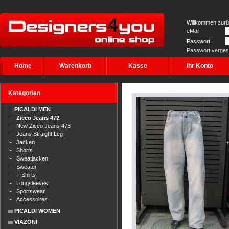
Willkommen zurü
eMail:
Passwort:
Passwort verge
Home
Warenkorb
Kasse
Ihr Konto
Kategorien
PICALDI MEN
-
Zicco Jeans 472
-
New Zicco Jeans 473
-
Jeans Straight Leg
-
Jacken
-
Shorts
-
Sweatjacken
-
Sweater
-
T-Shirts
-
Longsleeves
-
Sportswear
-
Accessoires
PICALDI WOMEN
VIAZONI