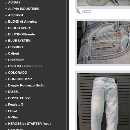
ADIDAS
ALPHA INDUSTRIES
Amplified
BLEND of America
BLOOD SPORT
BLUCINO/Brando
BLUE SYSTEM
BUSHIDO
Calioni
CHIEMSEE
CIPO BAXX/Redbridge
COLORADO
CORDON Berlin
Daggio Romanzo Berlin
DIESEL
DOSSE POSSE
Feralstuff
FUGA
G-Star
HEROES by STARTER (neu)