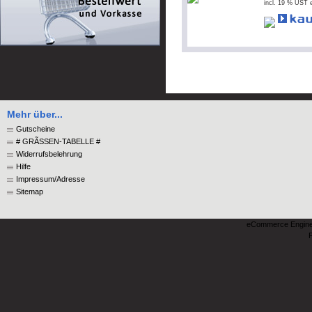
incl. 19 % UST e
Mehr über...
Gutscheine
# GRÃSSEN-TABELLE #
Widerrufsbelehrung
Hilfe
Impressum/Adresse
Sitemap
eCommerce Engin
P