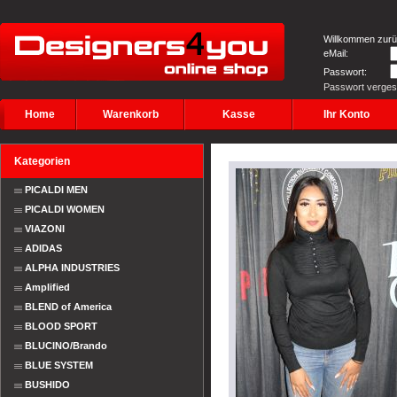
Willkommen zurü
eMail:
Passwort:
Passwort verge
Home
Warenkorb
Kasse
Ihr Konto
Kategorien
PICALDI MEN
PICALDI WOMEN
VIAZONI
ADIDAS
ALPHA INDUSTRIES
Amplified
BLEND of America
BLOOD SPORT
BLUCINO/Brando
BLUE SYSTEM
BUSHIDO