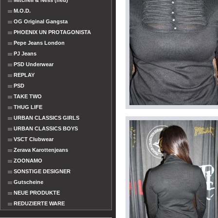
Mitchell & Ness (neu)
M.O.D.
OG Original Gangsta
PHOENIX UN PROTAGONISTA
Pepe Jeans London
PJ Jeans
PSD Underwear
REPLAY
PSD
TAKE TWO
THUG LIFE
URBAN CLASSICS GIRLS
URBAN CLASSICS BOYS
VSCT Clubwear
Zerava Karottenjeans
ZOONAMO
SONSTIGE DESIGNER
Gutscheine
NEUE PRODUKTE
REDUZIERTE WARE