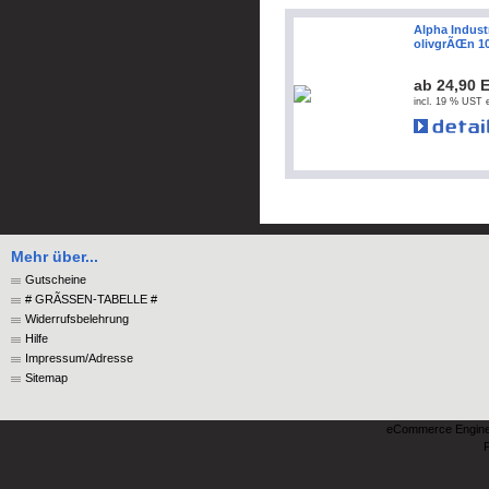
Alpha Industr
olivgrÃŒn 1
ab 24,90 
incl. 19 % UST e
Mehr über...
Gutscheine
# GRÃSSEN-TABELLE #
Widerrufsbelehrung
Hilfe
Impressum/Adresse
Sitemap
eCommerce Engin
P