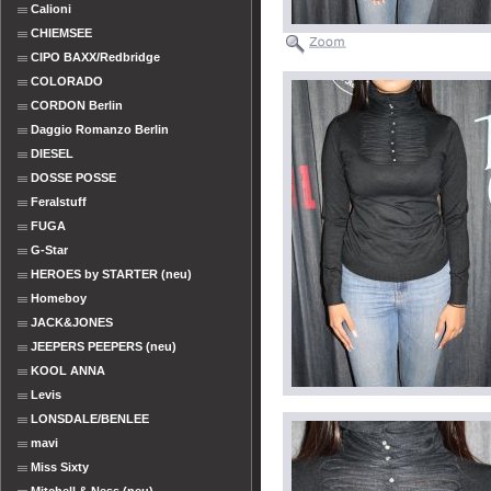
Calioni
CHIEMSEE
CIPO BAXX/Redbridge
COLORADO
CORDON Berlin
Daggio Romanzo Berlin
DIESEL
DOSSE POSSE
Feralstuff
FUGA
G-Star
HEROES by STARTER (neu)
Homeboy
JACK&JONES
JEEPERS PEEPERS (neu)
KOOL ANNA
Levis
LONSDALE/BENLEE
mavi
Miss Sixty