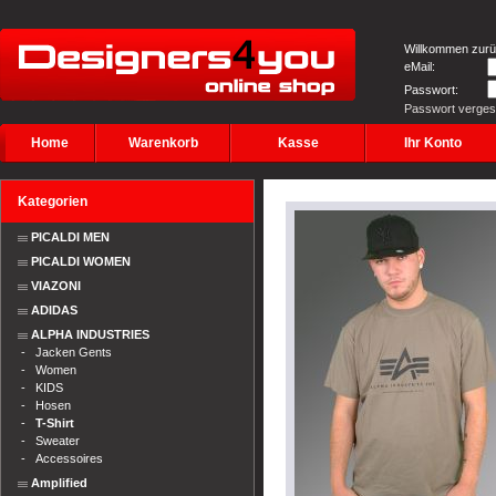
Willkommen zurü
eMail:
Passwort:
Passwort verge
Home
Warenkorb
Kasse
Ihr Konto
Kategorien
PICALDI MEN
PICALDI WOMEN
VIAZONI
ADIDAS
ALPHA INDUSTRIES
-
Jacken Gents
-
Women
-
KIDS
-
Hosen
-
T-Shirt
-
Sweater
-
Accessoires
Amplified