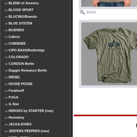
BLEND of America
BLOOD SPORT
BLUCINO/Brando
BLUE SYSTEM
BUSHIDO
Calioni
CHIEMSEE
CIPO BAXX/Redbridge
COLORADO
CORDON Berlin
Daggio Romanzo Berlin
DIESEL
DOSSE POSSE
Feralstuff
FUGA
G-Star
HEROES by STARTER (neu)
Homeboy
JACK&JONES
JEEPERS PEEPERS (neu)