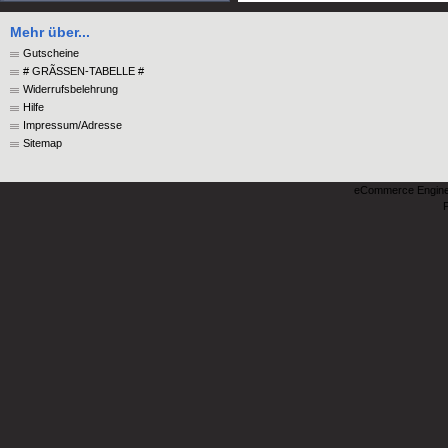
Mehr über...
Gutscheine
# GRÃSSEN-TABELLE #
Widerrufsbelehrung
Hilfe
Impressum/Adresse
Sitemap
eCommerce Engin
P