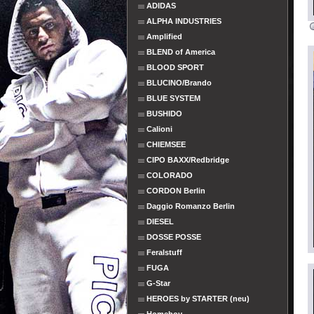
ADIDAS
ALPHA INDUSTRIES
Amplified
BLEND of America
BLOOD SPORT
BLUCINO/Brando
BLUE SYSTEM
BUSHIDO
Calioni
CHIEMSEE
CIPO BAXX/Redbridge
COLORADO
CORDON Berlin
Daggio Romanzo Berlin
DIESEL
DOSSE POSSE
Feralstuff
FUGA
G-Star
HEROES by STARTER (neu)