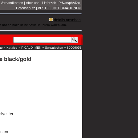
|
Versandkosten
|
Ãber uns
|
Lieferzeit
|
PrivatsphÃ€re,
Datenschutz
|
BESTELLINFORMATIONEN
details ansehen
e haben noch keine Artikel in Ihrem Warenkorb.
ite
»
Katalog
»
PICALDI MEN
»
Sweatjacken
»
80006053
e black/gold
lyester
inten