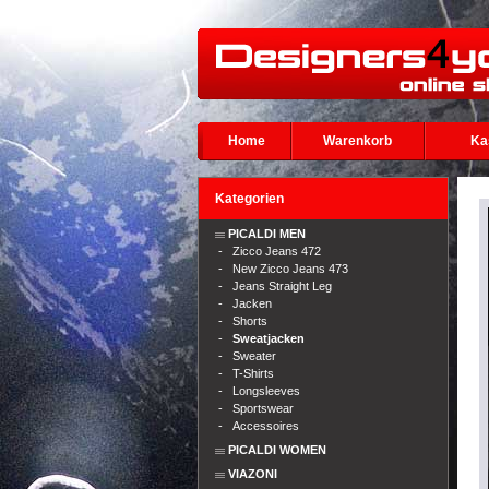
Home
Warenkorb
Ka
Kategorien
PICALDI MEN
-
Zicco Jeans 472
-
New Zicco Jeans 473
-
Jeans Straight Leg
-
Jacken
-
Shorts
-
Sweatjacken
-
Sweater
-
T-Shirts
-
Longsleeves
-
Sportswear
-
Accessoires
PICALDI WOMEN
VIAZONI