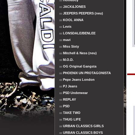
Homeboy
JACK&JONES
JEEPERS PEEPERS (neu)
KOOL ANNA
Levis
LONSDALE/BENLEE
mavi
Miss Sixty
Mitchell & Ness (neu)
M.O.D.
OG Original Gangsta
PHOENIX UN PROTAGONISTA
Pepe Jeans London
PJ Jeans
PSD Underwear
REPLAY
PSD
TAKE TWO
THUG LIFE
URBAN CLASSICS GIRLS
URBAN CLASSICS BOYS