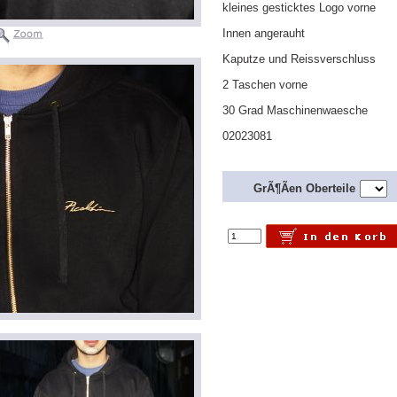
kleines gesticktes Logo vorne
Innen angerauht
Kaputze und Reissverschluss
2 Taschen vorne
30 Grad Maschinenwaesche
02023081
GrÃ¶Ãen Oberteile