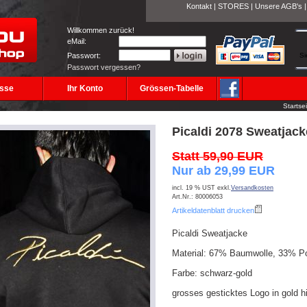
Kontakt
|
STORES
|
Unsere AGB's
Willkommen zurück!
eMail:
Passwort:
Si
Passwort vergessen?
sse
Ihr Konto
Grössen-Tabelle
Startse
Picaldi 2078 Sweatjack
Statt 59,90 EUR
Nur ab 29,99 EUR
incl. 19 % UST exkl.
Versandkosten
Art.Nr.: 80006053
Artikeldatenblatt drucken
Picaldi Sweatjacke
Material: 67% Baumwolle, 33% Po
Farbe: schwarz-gold
grosses gesticktes Logo in gold h