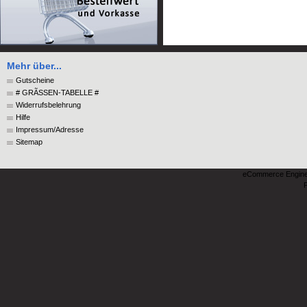
Mehr über...
Gutscheine
# GRÃSSEN-TABELLE #
Widerrufsbelehrung
Hilfe
Impressum/Adresse
Sitemap
eCommerce Engin
P