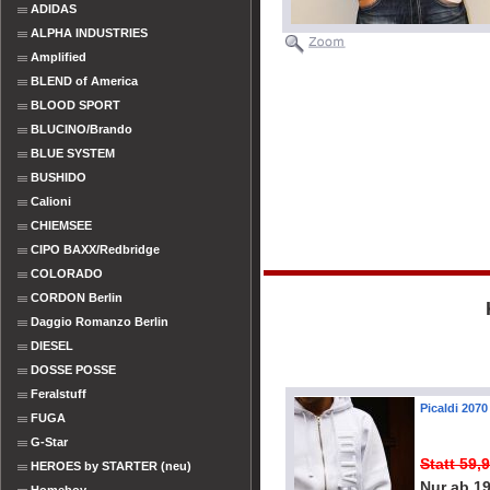
ADIDAS
ALPHA INDUSTRIES
Amplified
BLEND of America
BLOOD SPORT
BLUCINO/Brando
BLUE SYSTEM
BUSHIDO
Calioni
CHIEMSEE
CIPO BAXX/Redbridge
COLORADO
CORDON Berlin
Daggio Romanzo Berlin
DIESEL
DOSSE POSSE
Feralstuff
Picaldi 207
FUGA
G-Star
Statt 59,
HEROES by STARTER (neu)
Nur ab 1