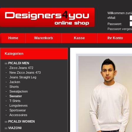
Willkommen zurü
eMail:
Passwort:
Passwort verge
Home
Warenkorb
Kasse
Ihr Konto
Kategorien
PICALDI MEN
-
Zicco Jeans 472
-
New Zicco Jeans 473
-
Jeans Straight Leg
-
Jacken
-
Shorts
-
Sweatjacken
-
Sweater
-
T-Shirts
-
Longsleeves
-
Sportswear
-
Accessoires
PICALDI WOMEN
VIAZONI