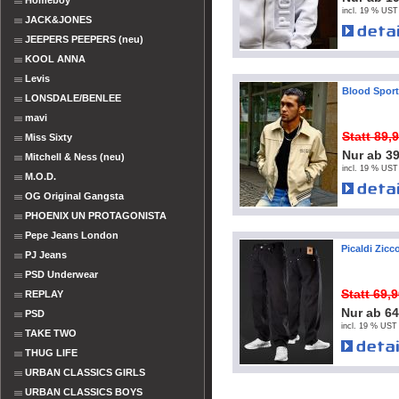
Homeboy
incl. 19 % UST
JACK&JONES
JEEPERS PEEPERS (neu)
KOOL ANNA
Levis
Blood Sport
LONSDALE/BENLEE
mavi
Statt 89,
Miss Sixty
Nur ab 3
Mitchell & Ness (neu)
incl. 19 % UST
M.O.D.
OG Original Gangsta
PHOENIX UN PROTAGONISTA
Pepe Jeans London
Picaldi Zicc
PJ Jeans
PSD Underwear
Statt 69,
REPLAY
Nur ab 6
PSD
incl. 19 % UST 
TAKE TWO
THUG LIFE
URBAN CLASSICS GIRLS
URBAN CLASSICS BOYS