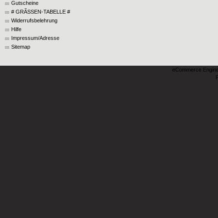
Gutscheine
# GRÃSSEN-TABELLE #
Widerrufsbelehrung
Hilfe
Impressum/Adresse
Sitemap
eCommerce Engin
P