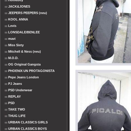
Homeboy
JACK&JONES
JEEPERS PEEPERS (neu)
KOOL ANNA
Levis
LONSDALE/BENLEE
mavi
Miss Sixty
Mitchell & Ness (neu)
M.O.D.
OG Original Gangsta
PHOENIX UN PROTAGONISTA
Pepe Jeans London
PJ Jeans
PSD Underwear
REPLAY
PSD
TAKE TWO
THUG LIFE
URBAN CLASSICS GIRLS
URBAN CLASSICS BOYS