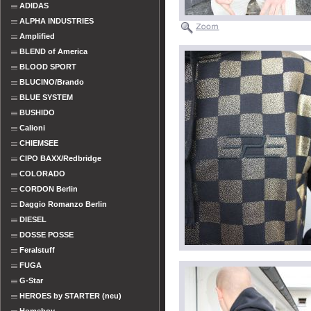
ADIDAS
ALPHA INDUSTRIES
Amplified
BLEND of America
BLOOD SPORT
BLUCINO/Brando
BLUE SYSTEM
BUSHIDO
Calioni
CHIEMSEE
CIPO BAXX/Redbridge
COLORADO
CORDON Berlin
Daggio Romanzo Berlin
DIESEL
DOSSE POSSE
Feralstuff
FUGA
G-Star
HEROES by STARTER (neu)