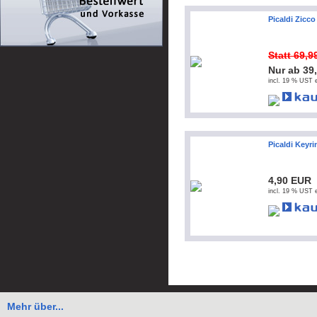
Picaldi Zicco
Statt 69,
Nur ab 39
incl. 19 % UST e
Picaldi Keyri
4,90 EUR
incl. 19 % UST e
Mehr über...