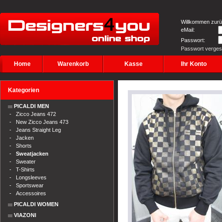
Willkommen zurü
eMail:
Passwort:
Passwort verge
Home
Warenkorb
Kasse
Ihr Konto
Kategorien
PICALDI MEN
-
Zicco Jeans 472
-
New Zicco Jeans 473
-
Jeans Straight Leg
-
Jacken
-
Shorts
-
Sweatjacken
-
Sweater
-
T-Shirts
-
Longsleeves
-
Sportswear
-
Accessoires
PICALDI WOMEN
VIAZONI