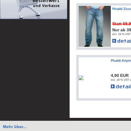
Picaldi Zicc
Statt 69,
Nur ab 3
incl. 19 % UST
Picaldi Keyri
4,90 EUR
incl. 19 % UST e
Mehr über...