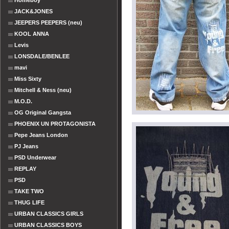
Homeboy
JACK&JONES
JEEPERS PEEPERS (neu)
KOOL ANNA
Levis
LONSDALE/BENLEE
mavi
Miss Sixty
Mitchell & Ness (neu)
M.O.D.
OG Original Gangsta
PHOENIX UN PROTAGONISTA
Pepe Jeans London
PJ Jeans
PSD Underwear
REPLAY
PSD
TAKE TWO
THUG LIFE
URBAN CLASSICS GIRLS
URBAN CLASSICS BOYS