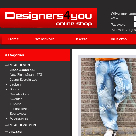
Willkommen zurü
eMail:
Passwort:
Passwort verge
Home
Warenkorb
Kasse
Ihr Konto
Kategorien
PICALDI MEN
-
Zicco Jeans 472
-
New Zicco Jeans 473
-
Jeans Straight Leg
-
Jacken
-
Shorts
-
Sweatjacken
-
Sweater
-
T-Shirts
-
Longsleeves
-
Sportswear
-
Accessoires
PICALDI WOMEN
VIAZONI