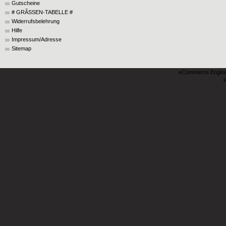
Gutscheine
# GRÃSSEN-TABELLE #
Widerrufsbelehrung
Hilfe
Impressum/Adresse
Sitemap
eCommerce Engin
P