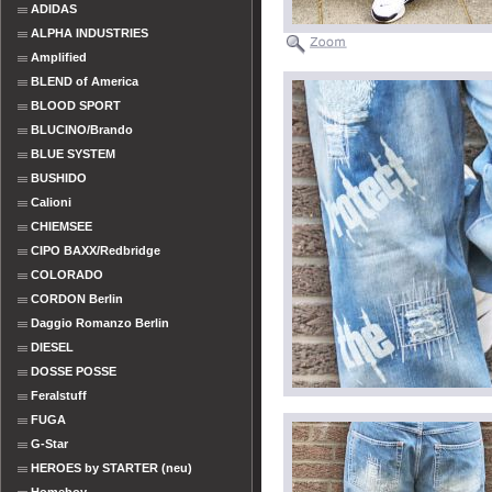
ADIDAS
ALPHA INDUSTRIES
Amplified
BLEND of America
BLOOD SPORT
BLUCINO/Brando
BLUE SYSTEM
BUSHIDO
Calioni
CHIEMSEE
CIPO BAXX/Redbridge
COLORADO
CORDON Berlin
Daggio Romanzo Berlin
DIESEL
DOSSE POSSE
Feralstuff
FUGA
G-Star
HEROES by STARTER (neu)