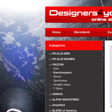
Home
Warenkorb
Ka
Kategorien
PICALDI MEN
PICALDI WOMEN
VIAZONI
-
Girls
-
Karottenjeans
-
Shorts
-
Sportswear
-
straight Jeans
-
T-Shirts
ADIDAS
ALPHA INDUSTRIES
Amplified
BLEND of America