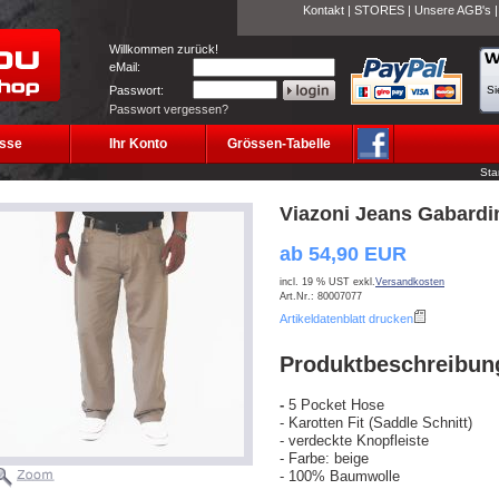
Kontakt
|
STORES
|
Unsere AGB's
Willkommen zurück!
eMail:
Passwort:
Si
Passwort vergessen?
sse
Ihr Konto
Grössen-Tabelle
Sta
Viazoni Jeans Gabardi
ab 54,90 EUR
incl. 19 % UST exkl.
Versandkosten
Art.Nr.: 80007077
Artikeldatenblatt drucken
Produktbeschreibun
-
5 Pocket Hose
- Karotten Fit (Saddle Schnitt)
- verdeckte Knopfleiste
- Farbe: beige
- 100% Baumwolle