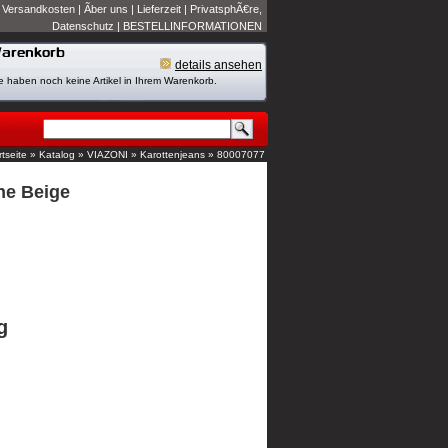
|
Versandkosten
|
Ãber uns
|
Lieferzeit
|
PrivatsphÃ€re,
Datenschutz
|
BESTELLINFORMATIONEN
details ansehen
e haben noch keine Artikel in Ihrem Warenkorb.
rtseite
»
Katalog
»
VIAZONI
»
Karottenjeans
»
80007077
ne Beige
g