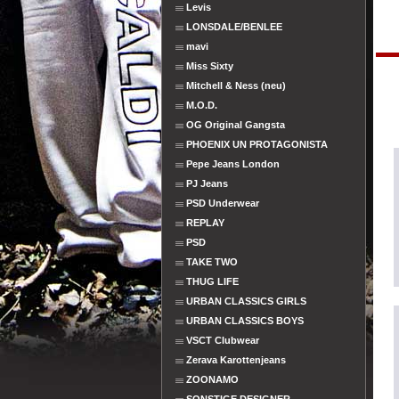
Levis
LONSDALE/BENLEE
mavi
Miss Sixty
Mitchell & Ness (neu)
M.O.D.
OG Original Gangsta
PHOENIX UN PROTAGONISTA
Pepe Jeans London
PJ Jeans
PSD Underwear
REPLAY
PSD
TAKE TWO
THUG LIFE
URBAN CLASSICS GIRLS
URBAN CLASSICS BOYS
VSCT Clubwear
Zerava Karottenjeans
ZOONAMO