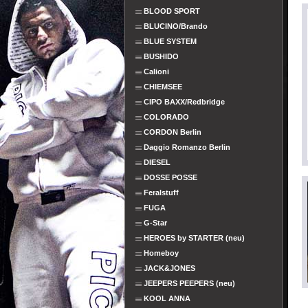
BLOOD SPORT
BLUCINO/Brando
BLUE SYSTEM
BUSHIDO
Calioni
CHIEMSEE
CIPO BAXX/Redbridge
COLORADO
CORDON Berlin
Daggio Romanzo Berlin
DIESEL
DOSSE POSSE
Feralstuff
FUGA
G-Star
HEROES by STARTER (neu)
Homeboy
JACK&JONES
JEEPERS PEEPERS (neu)
KOOL ANNA