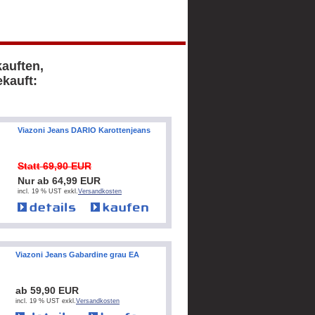
kauften,
kauft:
Viazoni Jeans DARIO Karottenjeans
Statt 69,90 EUR
Nur ab 64,99 EUR
incl. 19 % UST exkl.
Versandkosten
Viazoni Jeans Gabardine grau EA
ab 59,90 EUR
incl. 19 % UST exkl.
Versandkosten