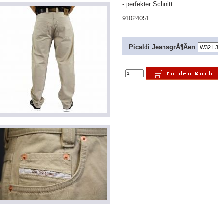
- perfekter Schnitt
91024051
Picaldi JeansgrÃ¶Ãen