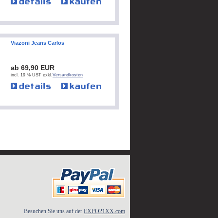
Viazoni Jeans Carlos
ab 69,90 EUR
incl. 19 % UST exkl.
Versandkosten
Besuchen Sie uns auf der
EXPO21XX.com