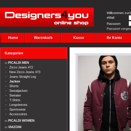
Willkommen zurü
eMail:
Passwort:
Passwort verge
Home
Warenkorb
Kasse
Ihr Konto
Kategorien
PICALDI MEN
-
Zicco Jeans 472
-
New Zicco Jeans 473
-
Jeans Straight Leg
-
Jacken
-
Shorts
-
Sweatjacken
-
Sweater
-
T-Shirts
-
Longsleeves
-
Sportswear
-
Accessoires
PICALDI WOMEN
VIAZONI