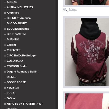
ADIDAS
ALPHA INDUSTRIES
Amplified
BLEND of America
BLOOD SPORT
BLUCINO/Brando
BLUE SYSTEM
BUSHIDO
Calioni
CHIEMSEE
CIPO BAXX/Redbridge
COLORADO
CORDON Berlin
Daggio Romanzo Berlin
DIESEL
DOSSE POSSE
Feralstuff
FUGA
G-Star
HEROES by STARTER (neu)