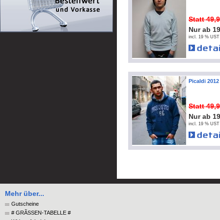
Statt 49,
Nur ab 1
incl. 19 % UST
Picaldi 201
Statt 49,
Nur ab 1
incl. 19 % UST
Mehr über...
Gutscheine
# GRÃSSEN-TABELLE #