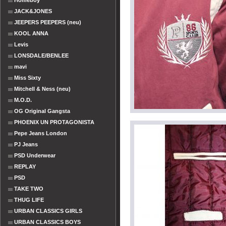
Homeboy
JACK&JONES
JEEPERS PEEPERS (neu)
KOOL ANNA
Levis
LONSDALE/BENLEE
mavi
Miss Sixty
Mitchell & Ness (neu)
M.O.D.
OG Original Gangsta
PHOENIX UN PROTAGONISTA
Pepe Jeans London
PJ Jeans
PSD Underwear
REPLAY
PSD
TAKE TWO
THUG LIFE
URBAN CLASSICS GIRLS
URBAN CLASSICS BOYS