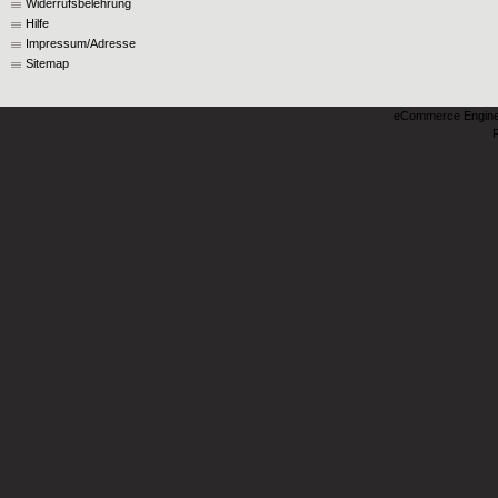
Widerrufsbelehrung
Hilfe
Impressum/Adresse
Sitemap
eCommerce Engin
P