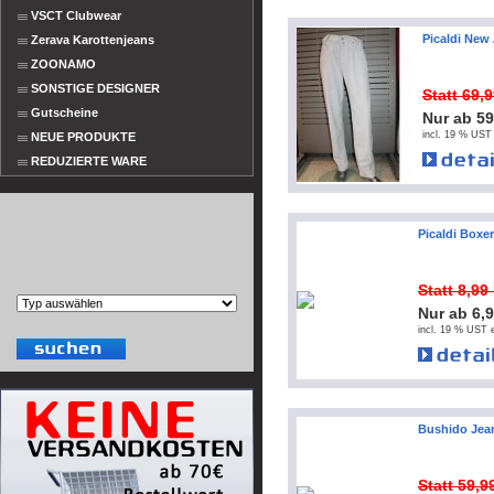
VSCT Clubwear
Picaldi Ne
Zerava Karottenjeans
ZOONAMO
SONSTIGE DESIGNER
Statt 69,
Gutscheine
Nur ab 5
incl. 19 % UST 
NEUE PRODUKTE
REDUZIERTE WARE
Picaldi Boxe
Statt 8,9
Nur ab 6,
incl. 19 % UST e
Bushido Jean
Statt 59,