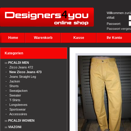
Willkommen zurü
eMail:
Passwort:
Passwort verge
Home
Warenkorb
Kasse
Ihr Konto
Kategorien
PICALDI MEN
-
Zicco Jeans 472
-
New Zicco Jeans 473
-
Jeans Straight Leg
-
Jacken
-
Shorts
-
Sweatjacken
-
Sweater
-
T-Shirts
-
Longsleeves
-
Sportswear
-
Accessoires
PICALDI WOMEN
VIAZONI