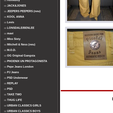
Homeboy
JACK&JONES
JEEPERS PEEPERS (neu)
KOOL ANNA
Levis
LONSDALE/BENLEE
mavi
Miss Sixty
Mitchell & Ness (neu)
M.O.D.
OG Original Gangsta
PHOENIX UN PROTAGONISTA
Pepe Jeans London
PJ Jeans
PSD Underwear
REPLAY
PSD
TAKE TWO
THUG LIFE
URBAN CLASSICS GIRLS
URBAN CLASSICS BOYS