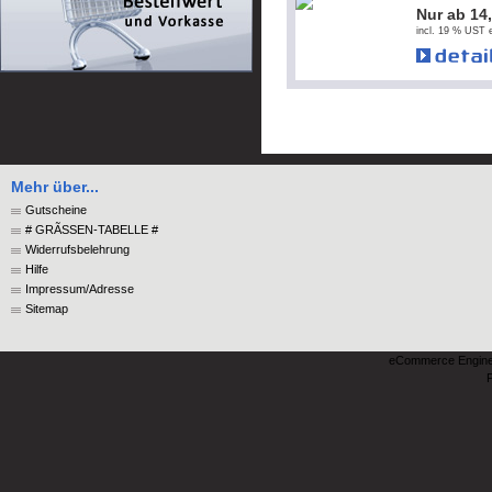
Nur ab 14
incl. 19 % UST e
Mehr über...
Gutscheine
# GRÃSSEN-TABELLE #
Widerrufsbelehrung
Hilfe
Impressum/Adresse
Sitemap
eCommerce Engin
P