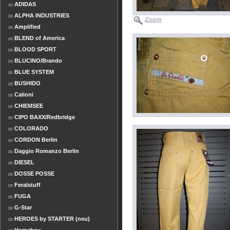
ADIDAS
ALPHA INDUSTRIES
Amplified
BLEND of America
BLOOD SPORT
BLUCINO/Brando
BLUE SYSTEM
BUSHIDO
Calioni
CHIEMSEE
CIPO BAXX/Redbridge
COLORADO
CORDON Berlin
Daggio Romanzo Berlin
DIESEL
DOSSE POSSE
Feralstuff
FUGA
G-Star
HEROES by STARTER (neu)