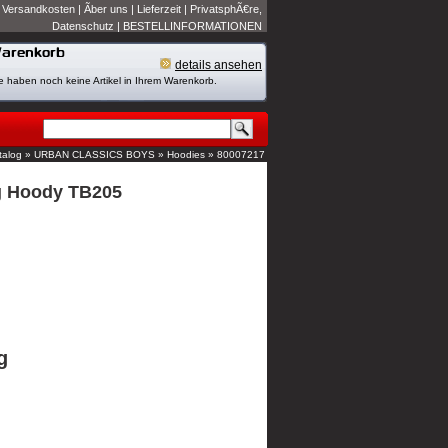
|
Versandkosten
|
Ãber uns
|
Lieferzeit
|
PrivatsphÃ€re,
Datenschutz
|
BESTELLINFORMATIONEN
details ansehen
e haben noch keine Artikel in Ihrem Warenkorb.
talog
»
URBAN CLASSICS BOYS
»
Hoodies
»
80007217
ag Hoody TB205
g