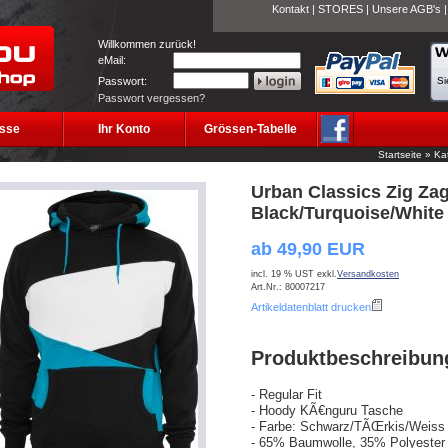
Kontakt
|
STORES
|
Unsere AGB's
Willkommen zurück!
eMail:
Passwort:
Si
Passwort vergessen?
sse
Ihr Konto
Grössen-Tabelle
Startseite
»
Ka
Urban Classics Zig Z
Black/Turquoise/White
ab 49,90 EUR
incl. 19 % UST exkl.
Versandkosten
Art.Nr.: 80007217
Artikeldatenblatt drucken
Produktbeschreibun
- Regular Fit
- Hoody KÃ€nguru Tasche
- Farbe: Schwarz/TÃŒrkis/Weiss
- 65% Baumwolle, 35% Polyester