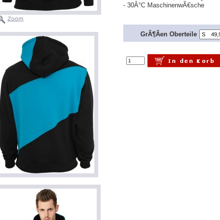
- 30Â°C MaschinenwÃ€sche
GrÃ¶Ãen Oberteile