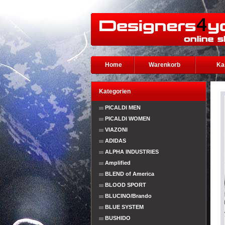
Home
Warenkorb
Ka
Kategorien
PICALDI MEN
PICALDI WOMEN
VIAZONI
ADIDAS
ALPHA INDUSTRIES
Amplified
BLEND of America
BLOOD SPORT
BLUCINO/Brando
BLUE SYSTEM
BUSHIDO