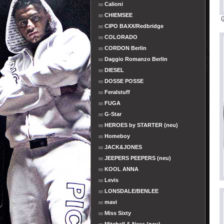
Calioni
CHIEMSEE
CIPO BAXX/Redbridge
COLORADO
CORDON Berlin
Daggio Romanzo Berlin
DIESEL
DOSSE POSSE
Feralstuff
FUGA
G-Star
HEROES by STARTER (neu)
Homeboy
JACK&JONES
JEEPERS PEEPERS (neu)
KOOL ANNA
Levis
LONSDALE/BENLEE
mavi
Miss Sixty