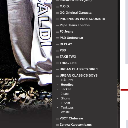
Mitchell & Ness (neu)
M.O.D.
OG Original Gangsta
PHOENIX UN PROTAGONISTA
Pepe Jeans London
PJ Jeans
PSD Underwear
REPLAY
PSD
TAKE TWO
THUG LIFE
URBAN CLASSICS GIRLS
URBAN CLASSICS BOYS
-
GÃŒrtel
-
Hoodies
-
Jacken
-
Jeans
-
Shorts
-
T-Shirt
-
Tanktops
-
Weste
VSCT Clubwear
Zerava Karottenjeans