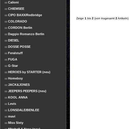
Calioni
CHIEMSEE
CIPO BAXX/Redbridge
Zeige
1
bis
2
(von insgesamt
2
Artikeln)
COLORADO
CORDON Berlin
Daggio Romanzo Berlin
DIESEL
DOSSE POSSE
Feralstuff
FUGA
G-Star
HEROES by STARTER (neu)
Homeboy
JACK&JONES
JEEPERS PEEPERS (neu)
KOOL ANNA
Levis
LONSDALE/BENLEE
mavi
Miss Sixty