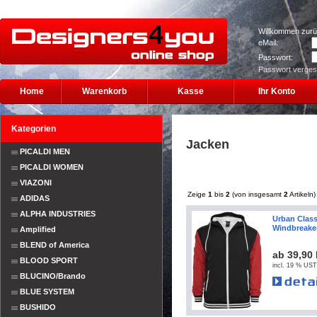
Willkommen zurü
eMail:
Passwort:
Passwort verge
Home
Warenkorb
Kasse
Ihr Konto
Kategorien
Jacken
PICALDI MEN
PICALDI WOMEN
VIAZONI
Zeige
1
bis
2
(von insgesamt
2
Artikeln)
ADIDAS
ALPHA INDUSTRIES
Urban Class
Windbreake
Amplified
BLEND of America
ab 39,90
BLOOD SPORT
incl. 19 % UST
BLUCINO/Brando
BLUE SYSTEM
BUSHIDO