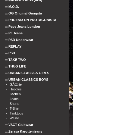
Mitchell & Ness (neu)
M.O.D.
OG Original Gangsta
PHOENIX UN PROTAGONISTA
Pepe Jeans London
PJ Jeans
PSD Underwear
REPLAY
PSD
TAKE TWO
THUG LIFE
URBAN CLASSICS GIRLS
URBAN CLASSICS BOYS
-
GÃŒrtel
-
Hoodies
-
Jacken
-
Jeans
-
Shorts
-
T-Shirt
-
Tanktops
-
Weste
VSCT Clubwear
Zerava Karottenjeans