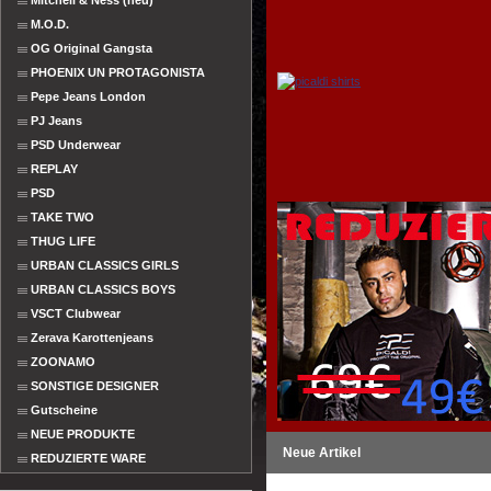
Mitchell & Ness (neu)
M.O.D.
OG Original Gangsta
PHOENIX UN PROTAGONISTA
Pepe Jeans London
PJ Jeans
PSD Underwear
REPLAY
PSD
TAKE TWO
THUG LIFE
URBAN CLASSICS GIRLS
URBAN CLASSICS BOYS
VSCT Clubwear
Zerava Karottenjeans
ZOONAMO
SONSTIGE DESIGNER
Gutscheine
NEUE PRODUKTE
Neue Artikel
REDUZIERTE WARE