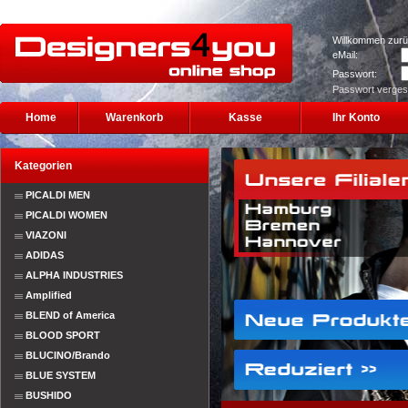
Willkommen zurü
eMail:
Passwort:
Passwort verge
Home
Warenkorb
Kasse
Ihr Konto
Kategorien
PICALDI MEN
PICALDI WOMEN
VIAZONI
ADIDAS
ALPHA INDUSTRIES
Amplified
BLEND of America
BLOOD SPORT
BLUCINO/Brando
BLUE SYSTEM
BUSHIDO