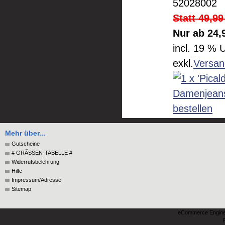
52028002
Statt 49,9
Nur ab 24,
incl. 19 % 
exkl.
Versan
Mehr über...
Gutscheine
# GRÃSSEN-TABELLE #
Widerrufsbelehrung
Hilfe
Impressum/Adresse
Sitemap
eCommerce Engin
P