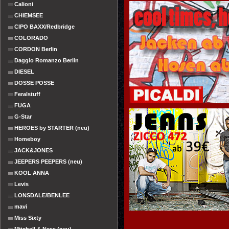
Calioni
CHIEMSEE
CIPO BAXX/Redbridge
COLORADO
CORDON Berlin
Daggio Romanzo Berlin
DIESEL
DOSSE POSSE
Feralstuff
FUGA
G-Star
HEROES by STARTER (neu)
Homeboy
JACK&JONES
JEEPERS PEEPERS (neu)
KOOL ANNA
Levis
LONSDALE/BENLEE
mavi
Miss Sixty