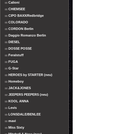
Calioni
CHIEMSEE
CIPO BAXX/Redbridge
COLORADO
CORDON Berlin
Daggio Romanzo Berlin
DIESEL
DOSSE POSSE
Feralstuff
FUGA
G-Star
HEROES by STARTER (neu)
Homeboy
JACK&JONES
JEEPERS PEEPERS (neu)
KOOL ANNA
Levis
LONSDALE/BENLEE
mavi
Miss Sixty