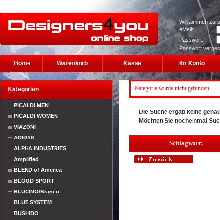
Willkommen zurü
eMail:
Passwort:
Passwort verge
Home
Warenkorb
Kasse
Ihr Konto
Kategorie wurde nicht gefunden
Kategorien
PICALDI MEN
Die Suche ergab keine genaue
PICALDI WOMEN
Möchten Sie nocheinmal Su
VIAZONI
ADIDAS
Schlagwort:
ALPHA INDUSTRIES
Amplified
BLEND of America
BLOOD SPORT
BLUCINO/Brando
BLUE SYSTEM
BUSHIDO