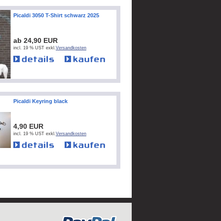
Picaldi 3050 T-Shirt schwarz 2025
ab 24,90 EUR
incl. 19 % UST exkl.
Versandkosten
Picaldi Keyring black
4,90 EUR
incl. 19 % UST exkl.
Versandkosten