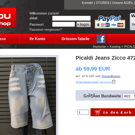
Kontakt
|
STORES
|
Unsere AGB's
Willkommen zurück!
eMail:
Passwort:
Si
Passwort vergessen?
sse
Ihr Konto
Grössen-Tabelle
Startseite
»
Katalog
»
PICALD
Picaldi Jeans Zicco 4
ab 59,99 EUR
incl. 19 % UST exkl.
Versandkosten
Artikeldatenblatt drucken
GrÃ¶Ãen Bundweite