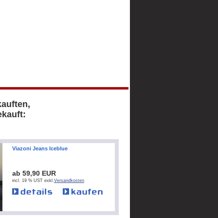
kauften,
kauft:
Viazoni Jeans Iceblue
ab 59,90 EUR
incl. 19 % UST exkl.
Versandkosten