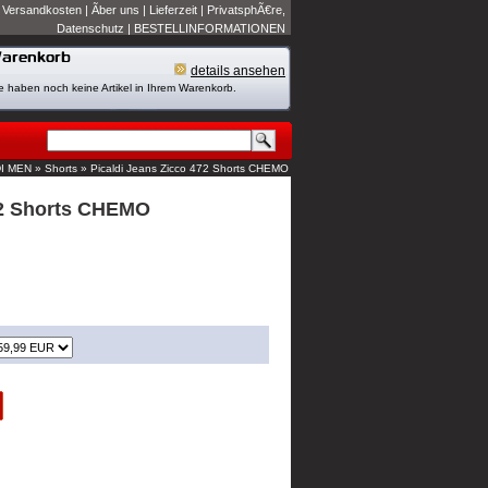
|
Versandkosten
|
Ãber uns
|
Lieferzeit
|
PrivatsphÃ€re,
Datenschutz
|
BESTELLINFORMATIONEN
details ansehen
e haben noch keine Artikel in Ihrem Warenkorb.
I MEN
»
Shorts
»
Picaldi Jeans Zicco 472 Shorts CHEMO
72 Shorts CHEMO