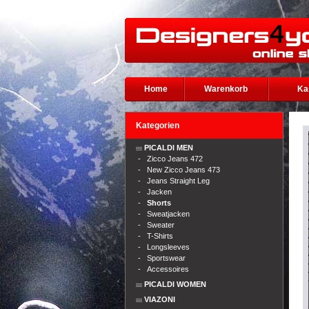
Home
Warenkorb
Ka
Kategorien
PICALDI MEN
-
Zicco Jeans 472
-
New Zicco Jeans 473
-
Jeans Straight Leg
-
Jacken
-
Shorts
-
Sweatjacken
-
Sweater
-
T-Shirts
-
Longsleeves
-
Sportswear
-
Accessoires
PICALDI WOMEN
VIAZONI