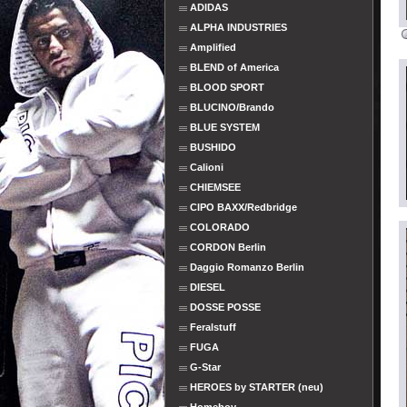
ADIDAS
ALPHA INDUSTRIES
Amplified
BLEND of America
BLOOD SPORT
BLUCINO/Brando
BLUE SYSTEM
BUSHIDO
Calioni
CHIEMSEE
CIPO BAXX/Redbridge
COLORADO
CORDON Berlin
Daggio Romanzo Berlin
DIESEL
DOSSE POSSE
Feralstuff
FUGA
G-Star
HEROES by STARTER (neu)