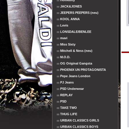
Homeboy
JACK&JONES
JEEPERS PEEPERS (neu)
KOOL ANNA
Levis
LONSDALE/BENLEE
mavi
Miss Sixty
Mitchell & Ness (neu)
M.O.D.
OG Original Gangsta
PHOENIX UN PROTAGONISTA
Pepe Jeans London
PJ Jeans
PSD Underwear
REPLAY
PSD
TAKE TWO
THUG LIFE
URBAN CLASSICS GIRLS
URBAN CLASSICS BOYS