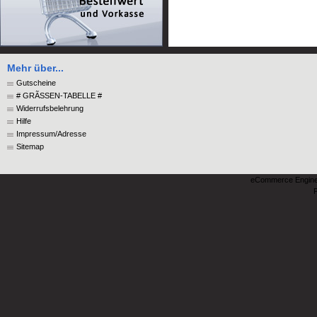
Mehr über...
Gutscheine
# GRÃSSEN-TABELLE #
Widerrufsbelehrung
Hilfe
Impressum/Adresse
Sitemap
eCommerce Engin
P