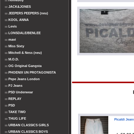
Homeboy
JACK&JONES
JEEPERS PEEPERS (neu)
KOOL ANNA
Levis
LONSDALE/BENLEE
mavi
Miss Sixty
Mitchell & Ness (neu)
M.O.D.
OG Original Gangsta
PHOENIX UN PROTAGONISTA
Pepe Jeans London
PJ Jeans
PSD Underwear
REPLAY
PSD
TAKE TWO
THUG LIFE
Picaldi Jean
URBAN CLASSICS GIRLS
URBAN CLASSICS BOYS