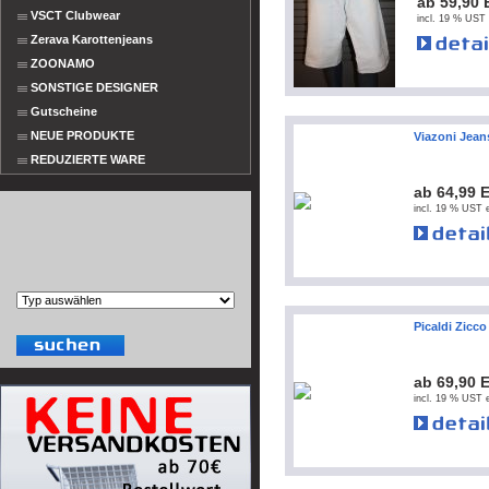
ab 59,90
VSCT Clubwear
incl. 19 % UST 
Zerava Karottenjeans
ZOONAMO
SONSTIGE DESIGNER
Gutscheine
NEUE PRODUKTE
Viazoni Jean
REDUZIERTE WARE
ab 64,99 
incl. 19 % UST e
Picaldi Zicco
ab 69,90 
incl. 19 % UST e