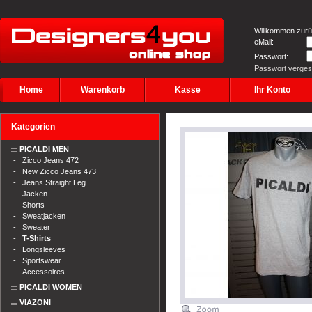
Willkommen zurü
eMail:
Passwort:
Passwort verge
Home
Warenkorb
Kasse
Ihr Konto
Kategorien
PICALDI MEN
-
Zicco Jeans 472
-
New Zicco Jeans 473
-
Jeans Straight Leg
-
Jacken
-
Shorts
-
Sweatjacken
-
Sweater
-
T-Shirts
-
Longsleeves
-
Sportswear
-
Accessoires
PICALDI WOMEN
VIAZONI