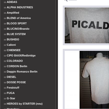
ADIDAS
ALPHA INDUSTRIES
Amplified
BLEND of America
BLOOD SPORT
BLUCINO/Brando
BLUE SYSTEM
BUSHIDO
Calioni
CHIEMSEE
CIPO BAXX/Redbridge
COLORADO
CORDON Berlin
Daggio Romanzo Berlin
DIESEL
DOSSE POSSE
Feralstuff
FUGA
G-Star
HEROES by STARTER (neu)