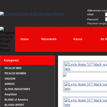
Willkommen zurü
eMail:
Passwort:
Passwort verge
Home
Warenkorb
Kasse
Ihr 
Kategorien
PICALDI MEN
PICALDI WOMEN
VIAZONI
ADIDAS
ALPHA INDUSTRIES
Amplified
BLEND of America
BLOOD SPORT