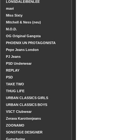
LONSDALE/BENLEE
mavi
Miss Sixty
Mitchell & Ness (neu)
M.O.D.
OG Original Gangsta
PHOENIX UN PROTAGONISTA
Pepe Jeans London
PJ Jeans
PSD Underwear
REPLAY
PSD
TAKE TWO
THUG LIFE
URBAN CLASSICS GIRLS
URBAN CLASSICS BOYS
VSCT Clubwear
Zerava Karottenjeans
ZOONAMO
SONSTIGE DESIGNER
Gutscheine