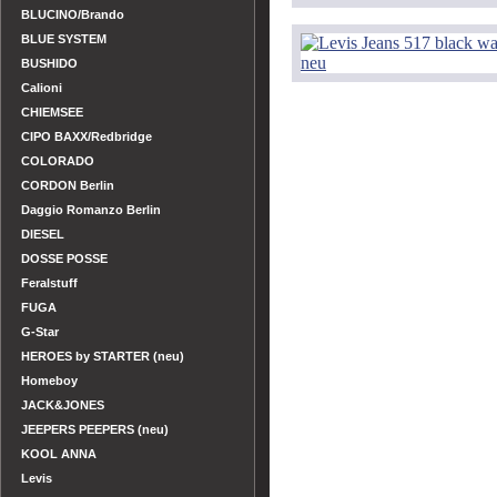
BLUCINO/Brando
BLUE SYSTEM
BUSHIDO
Calioni
CHIEMSEE
CIPO BAXX/Redbridge
COLORADO
CORDON Berlin
Daggio Romanzo Berlin
DIESEL
DOSSE POSSE
Feralstuff
FUGA
G-Star
HEROES by STARTER (neu)
Homeboy
JACK&JONES
JEEPERS PEEPERS (neu)
KOOL ANNA
Levis