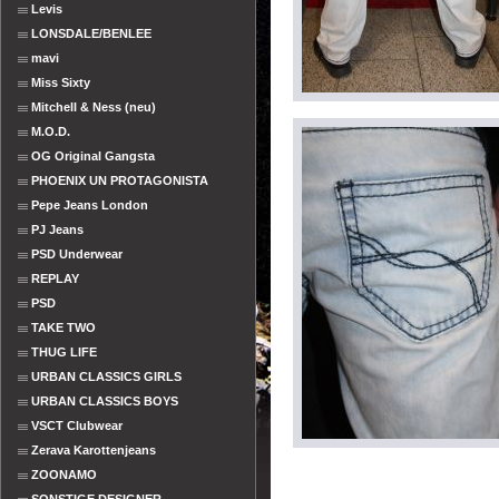
Levis
LONSDALE/BENLEE
mavi
Miss Sixty
Mitchell & Ness (neu)
M.O.D.
OG Original Gangsta
PHOENIX UN PROTAGONISTA
Pepe Jeans London
PJ Jeans
PSD Underwear
REPLAY
PSD
TAKE TWO
THUG LIFE
URBAN CLASSICS GIRLS
URBAN CLASSICS BOYS
VSCT Clubwear
Zerava Karottenjeans
ZOONAMO