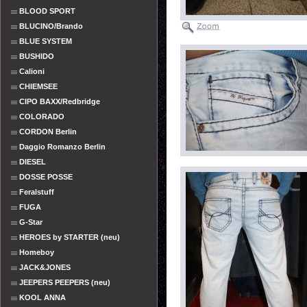
BLOOD SPORT
BLUCINO/Brando
BLUE SYSTEM
BUSHIDO
Calioni
CHIEMSEE
CIPO BAXX/Redbridge
COLORADO
CORDON Berlin
Daggio Romanzo Berlin
DIESEL
DOSSE POSSE
Feralstuff
FUGA
G-Star
HEROES by STARTER (neu)
Homeboy
JACK&JONES
JEEPERS PEEPERS (neu)
KOOL ANNA