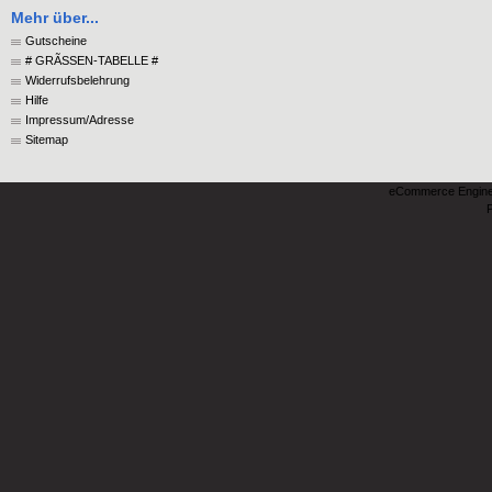
Mehr über...
Gutscheine
# GRÃSSEN-TABELLE #
Widerrufsbelehrung
Hilfe
Impressum/Adresse
Sitemap
eCommerce Engin
P