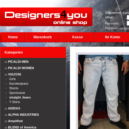
Willkommen zurü
eMail:
Passwort:
Passwort verge
Home
Warenkorb
Kasse
Ihr Konto
Kategorien
PICALDI MEN
PICALDI WOMEN
VIAZONI
-
Girls
-
Karottenjeans
-
Shorts
-
Sportswear
-
straight Jeans
-
T-Shirts
ADIDAS
ALPHA INDUSTRIES
Amplified
BLEND of America