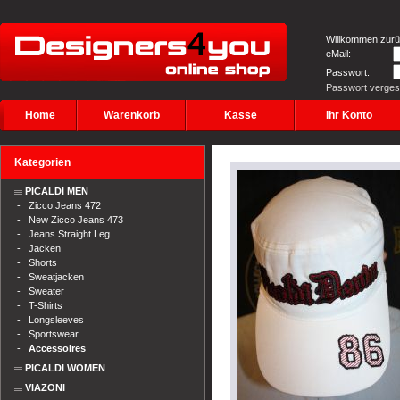
Willkommen zurü
eMail:
Passwort:
Passwort verge
Home
Warenkorb
Kasse
Ihr Konto
Kategorien
PICALDI MEN
-
Zicco Jeans 472
-
New Zicco Jeans 473
-
Jeans Straight Leg
-
Jacken
-
Shorts
-
Sweatjacken
-
Sweater
-
T-Shirts
-
Longsleeves
-
Sportswear
-
Accessoires
PICALDI WOMEN
VIAZONI