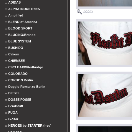
ADIDAS
ALPHA INDUSTRIES
Amplified
BLEND of America
BLOOD SPORT
BLUCINO/Brando
BLUE SYSTEM
BUSHIDO
Calioni
CHIEMSEE
CIPO BAXX/Redbridge
COLORADO
CORDON Berlin
Daggio Romanzo Berlin
DIESEL
DOSSE POSSE
Feralstuff
FUGA
G-Star
HEROES by STARTER (neu)