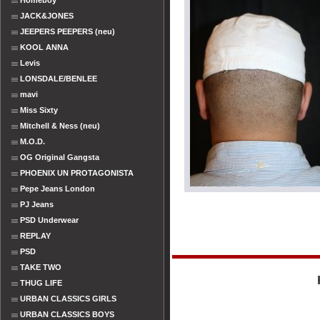
Homeboy
JACK&JONES
JEEPERS PEEPERS (neu)
KOOL ANNA
Levis
LONSDALE/BENLEE
mavi
Miss Sixty
Mitchell & Ness (neu)
M.O.D.
OG Original Gangsta
PHOENIX UN PROTAGONISTA
Pepe Jeans London
PJ Jeans
PSD Underwear
REPLAY
PSD
TAKE TWO
THUG LIFE
URBAN CLASSICS GIRLS
URBAN CLASSICS BOYS