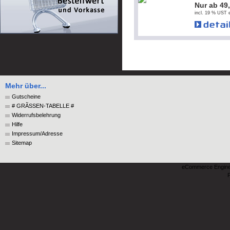
Nur ab 49
incl. 19 % UST e
Mehr über...
Gutscheine
# GRÃSSEN-TABELLE #
Widerrufsbelehrung
Hilfe
Impressum/Adresse
Sitemap
eCommerce Engin
P