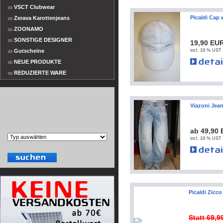
VSCT Clubwear
Picaldi Cap 
Zerava Karottenjeans
ZOONAMO
SONSTIGE DESIGNER
19,90 EU
Gutscheine
incl. 19 % UST 
NEUE PRODUKTE
REDUZIERTE WARE
Viazoni Jea
ab 49,90
incl. 19 % UST 
Picaldi Zicco
Statt 69,