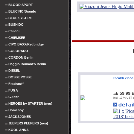
BLOOD SPORT
BLUCINO/Brando
BLUE SYSTEM
BUSHIDO
Calioni
CHIEMSEE
CIPO BAXX/Redbridge
COLORADO
CORDON Berlin
Daggio Romanzo Berlin
DIESEL
DOSSE POSSE
Picaldi Zicc
Feralstuff
FUGA
ab 59,99 
G-Star
incl. 19 % UST e
HEROES by STARTER (neu)
Homeboy
JACK&JONES
JEEPERS PEEPERS (neu)
KOOL ANNA