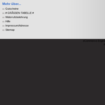
Mehr über...
Gutscheine
# GRÃSSEN-TABELLE #
Widerrufsbelehrung
Hilfe
Impressum/Adresse
Sitemap
eCommerce Engin
P