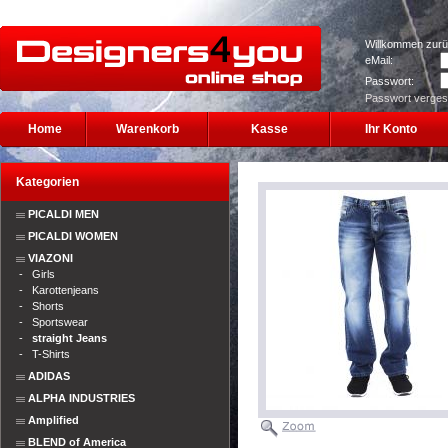
Willkommen zurü
eMail:
Passwort:
Passwort verge
Home
Warenkorb
Kasse
Ihr Konto
Kategorien
PICALDI MEN
PICALDI WOMEN
VIAZONI
-
Girls
-
Karottenjeans
-
Shorts
-
Sportswear
-
straight Jeans
-
T-Shirts
ADIDAS
ALPHA INDUSTRIES
Amplified
BLEND of America