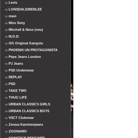
Levis
LONSDALE/BENLEE
mavi
Miss Sixty
Mitchell & Ness (neu)
M.O.D.
OG Original Gangsta
PHOENIX UN PROTAGONISTA
Pepe Jeans London
PJ Jeans
PSD Underwear
REPLAY
PSD
TAKE TWO
THUG LIFE
URBAN CLASSICS GIRLS
URBAN CLASSICS BOYS
VSCT Clubwear
Zerava Karottenjeans
ZOONAMO