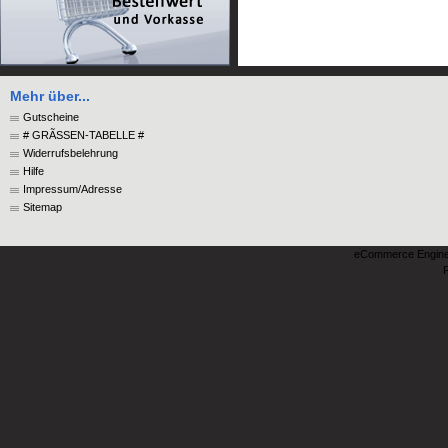
Mehr über...
Gutscheine
# GRÃSSEN-TABELLE #
Widerrufsbelehrung
Hilfe
Impressum/Adresse
Sitemap
eCommerce Engin
P