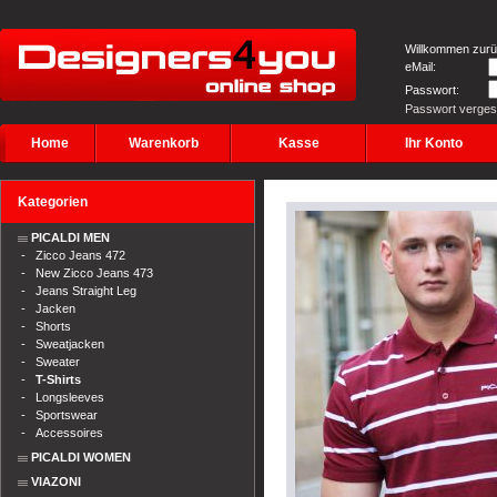
Willkommen zurü
eMail:
Passwort:
Passwort verge
Home
Warenkorb
Kasse
Ihr Konto
Kategorien
PICALDI MEN
-
Zicco Jeans 472
-
New Zicco Jeans 473
-
Jeans Straight Leg
-
Jacken
-
Shorts
-
Sweatjacken
-
Sweater
-
T-Shirts
-
Longsleeves
-
Sportswear
-
Accessoires
PICALDI WOMEN
VIAZONI