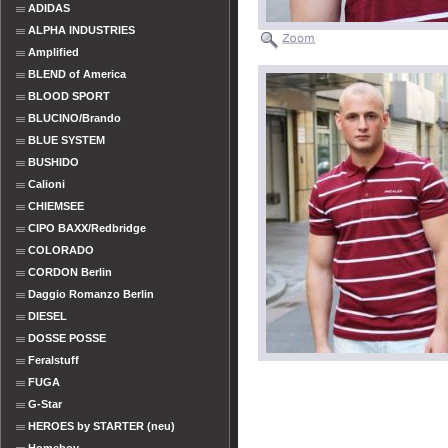
ADIDAS
ALPHA INDUSTRIES
Amplified
BLEND of America
BLOOD SPORT
BLUCINO/Brando
BLUE SYSTEM
BUSHIDO
Calioni
CHIEMSEE
CIPO BAXX/Redbridge
COLORADO
CORDON Berlin
Daggio Romanzo Berlin
DIESEL
DOSSE POSSE
Feralstuff
FUGA
G-Star
HEROES by STARTER (neu)