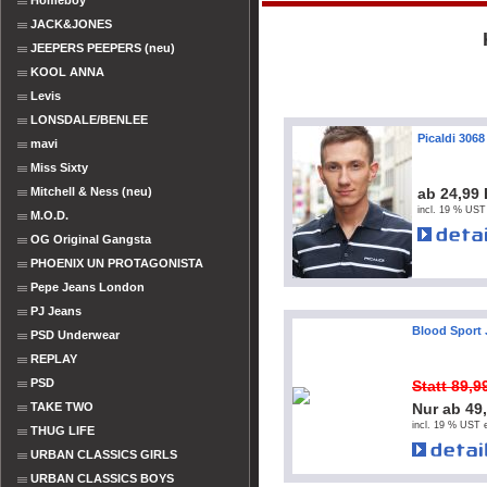
Homeboy
JACK&JONES
JEEPERS PEEPERS (neu)
KOOL ANNA
Levis
LONSDALE/BENLEE
Picaldi 3068
mavi
Miss Sixty
Mitchell & Ness (neu)
ab 24,99
incl. 19 % UST
M.O.D.
OG Original Gangsta
PHOENIX UN PROTAGONISTA
Pepe Jeans London
PJ Jeans
Blood Sport
PSD Underwear
REPLAY
PSD
Statt 89,
TAKE TWO
Nur ab 49
incl. 19 % UST e
THUG LIFE
URBAN CLASSICS GIRLS
URBAN CLASSICS BOYS