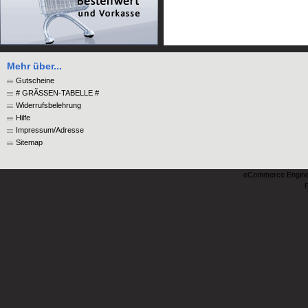
Mehr über...
Gutscheine
# GRÃSSEN-TABELLE #
Widerrufsbelehrung
Hilfe
Impressum/Adresse
Sitemap
eCommerce Engin
P