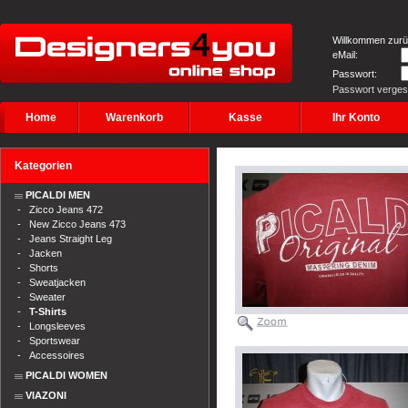
Willkommen zurü
eMail:
Passwort:
Passwort verge
Home
Warenkorb
Kasse
Ihr Konto
Kategorien
PICALDI MEN
-
Zicco Jeans 472
-
New Zicco Jeans 473
-
Jeans Straight Leg
-
Jacken
-
Shorts
-
Sweatjacken
-
Sweater
-
T-Shirts
-
Longsleeves
-
Sportswear
-
Accessoires
PICALDI WOMEN
VIAZONI