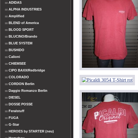
ADIDAS
ALPHA INDUSTRIES
Amplified
BLEND of America
BLOOD SPORT
BLUCINO/Brando
BLUE SYSTEM
BUSHIDO
Calioni
CHIEMSEE
CIPO BAXX/Redbridge
COLORADO
CORDON Berlin
Daggio Romanzo Berlin
DIESEL
DOSSE POSSE
Feralstuff
FUGA
G-Star
HEROES by STARTER (neu)