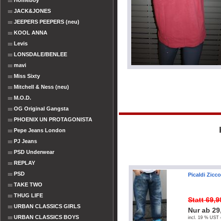
Homeboy
JACK&JONES
JEEPERS PEEPERS (neu)
KOOL ANNA
Levis
LONSDALE/BENLEE
mavi
Miss Sixty
Mitchell & Ness (neu)
M.O.D.
OG Original Gangsta
PHOENIX UN PROTAGONISTA
Pepe Jeans London
PJ Jeans
PSD Underwear
REPLAY
PSD
Picaldi Zicc
TAKE TWO
THUG LIFE
Statt 69,
URBAN CLASSICS GIRLS
Nur ab 29
URBAN CLASSICS BOYS
incl. 19 % UST 