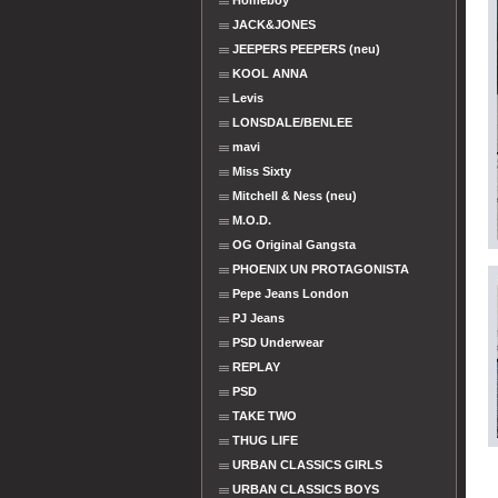
Homeboy
JACK&JONES
JEEPERS PEEPERS (neu)
KOOL ANNA
Levis
LONSDALE/BENLEE
mavi
Miss Sixty
Mitchell & Ness (neu)
M.O.D.
OG Original Gangsta
PHOENIX UN PROTAGONISTA
Pepe Jeans London
PJ Jeans
PSD Underwear
REPLAY
PSD
TAKE TWO
THUG LIFE
URBAN CLASSICS GIRLS
URBAN CLASSICS BOYS