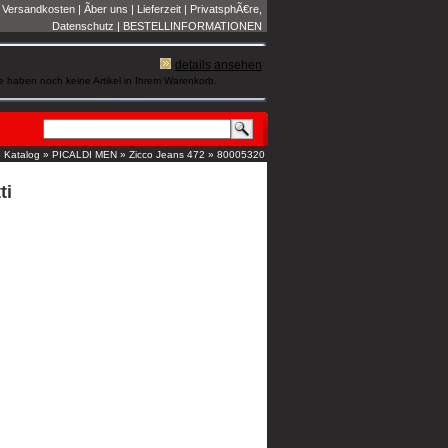
|
Versandkosten
|
Ãber uns
|
Lieferzeit
|
PrivatsphÃ€re,
Datenschutz
|
BESTELLINFORMATIONEN
details ansehen
e haben noch keine Artikel in Ihrem Warenkorb.
»
Katalog
»
PICALDI MEN
»
Zicco Jeans 472
»
80005320
ti