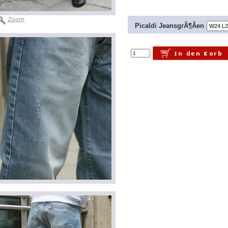
Picaldi JeansgrÃ¶Ãen