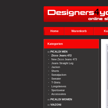
Home
Warenkorb
Ka
Kategorien
PICALDI MEN
-
Zicco Jeans 472
-
New Zicco Jeans 473
-
Jeans Straight Leg
-
Jacken
-
Shorts
-
Sweatjacken
-
Sweater
-
T-Shirts
-
Longsleeves
-
Sportswear
-
Accessoires
PICALDI WOMEN
VIAZONI