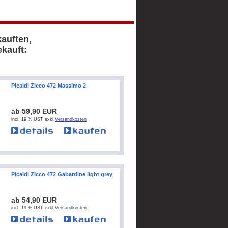
kauften,
kauft:
Picaldi Zicco 472 Massimo 2
ab 59,90 EUR
incl. 19 % UST exkl.
Versandkosten
Picaldi Zicco 472 Gabardine light grey
ab 54,90 EUR
incl. 19 % UST exkl.
Versandkosten