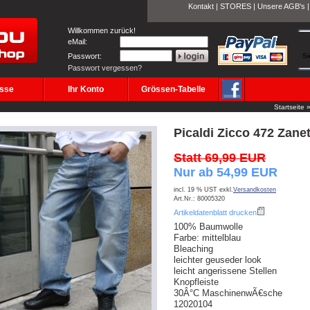
Kontakt
|
STORES
|
Unsere AGB's
Willkommen zurück!
eMail:
Passwort:
Si
Passwort vergessen?
sse
Ihr Konto
Grössen-Tabelle
Startseite
Picaldi Zicco 472 Zanet
Statt 69,99 EUR
Nur ab 54,99 EUR
incl. 19 % UST exkl.
Versandkosten
Art.Nr.: 80005320
Artikeldatenblatt drucken
100% Baumwolle
Farbe: mittelblau
Bleaching
leichter geuseder look
leicht angerissene Stellen
Knopfleiste
30Â°C MaschinenwÃ€sche
12020104