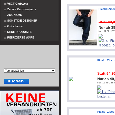
VSCT Clubwear
Picaldi Zicc
Zerava Karottenjeans
ZOONAMO
SONSTIGE DESIGNER
Statt 69,
Gutscheine
Nur ab 3
incl. 19 % UST
NEUE PRODUKTE
REDUZIERTE WARE
Picaldi Zicc
Statt 64,
Nur ab 49
incl. 19 % UST e
Picaldi Zicco