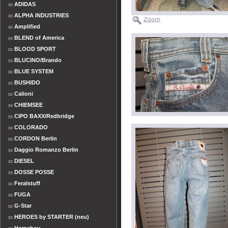
ADIDAS
ALPHA INDUSTRIES
Amplified
BLEND of America
BLOOD SPORT
BLUCINO/Brando
BLUE SYSTEM
BUSHIDO
Calioni
CHIEMSEE
CIPO BAXX/Redbridge
COLORADO
CORDON Berlin
Daggio Romanzo Berlin
DIESEL
DOSSE POSSE
Feralstuff
FUGA
G-Star
HEROES by STARTER (neu)