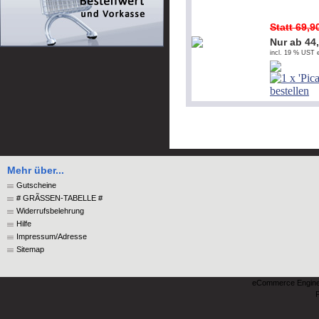
Statt 69,
Nur ab 44
incl. 19 % UST e
Mehr über...
Gutscheine
# GRÃSSEN-TABELLE #
Widerrufsbelehrung
Hilfe
Impressum/Adresse
Sitemap
eCommerce Engin
P