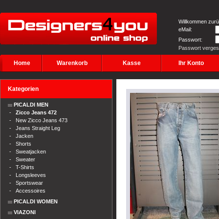
Willkommen zurü
eMail:
Passwort:
Passwort verge
Home
Warenkorb
Kasse
Ihr Konto
Kategorien
PICALDI MEN
-
Zicco Jeans 472
-
New Zicco Jeans 473
-
Jeans Straight Leg
-
Jacken
-
Shorts
-
Sweatjacken
-
Sweater
-
T-Shirts
-
Longsleeves
-
Sportswear
-
Accessoires
PICALDI WOMEN
VIAZONI