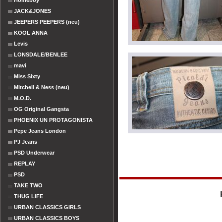
Homeboy
JACK&JONES
JEEPERS PEEPERS (neu)
KOOL ANNA
Levis
LONSDALE/BENLEE
mavi
Miss Sixty
Mitchell & Ness (neu)
M.O.D.
OG Original Gangsta
PHOENIX UN PROTAGONISTA
Pepe Jeans London
PJ Jeans
PSD Underwear
REPLAY
PSD
TAKE TWO
THUG LIFE
URBAN CLASSICS GIRLS
URBAN CLASSICS BOYS