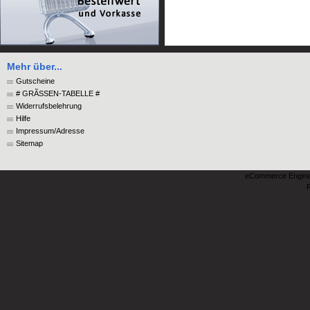
Mehr über...
Gutscheine
# GRÃSSEN-TABELLE #
Widerrufsbelehrung
Hilfe
Impressum/Adresse
Sitemap
eCommerce Engin
P