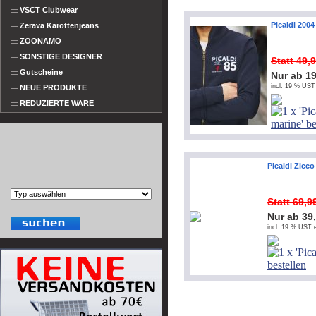
VSCT Clubwear
Picaldi 200
Zerava Karottenjeans
ZOONAMO
SONSTIGE DESIGNER
Statt 49,
Gutscheine
Nur ab 1
incl. 19 % UST
NEUE PRODUKTE
REDUZIERTE WARE
Picaldi Zicco
Statt 69,
Nur ab 39
incl. 19 % UST e