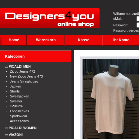
Willkommen zurü
eMail:
Passwort:
Passwort verge
Home
Warenkorb
Kasse
Ihr Konto
Kategorien
PICALDI MEN
-
Zicco Jeans 472
-
New Zicco Jeans 473
-
Jeans Straight Leg
-
Jacken
-
Shorts
-
Sweatjacken
-
Sweater
-
T-Shirts
-
Longsleeves
-
Sportswear
-
Accessoires
PICALDI WOMEN
VIAZONI