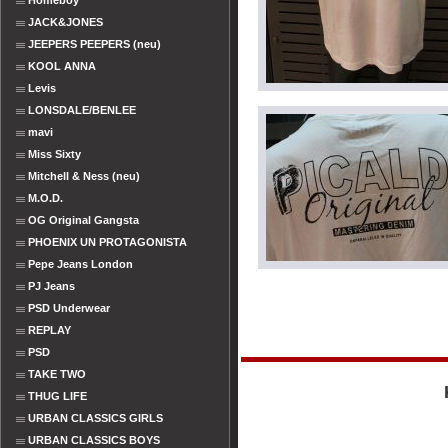
Homeboy
JACK&JONES
JEEPERS PEEPERS (neu)
KOOL ANNA
Levis
LONSDALE/BENLEE
mavi
Miss Sixty
Mitchell & Ness (neu)
M.O.D.
OG Original Gangsta
PHOENIX UN PROTAGONISTA
Pepe Jeans London
PJ Jeans
PSD Underwear
REPLAY
PSD
TAKE TWO
THUG LIFE
URBAN CLASSICS GIRLS
URBAN CLASSICS BOYS