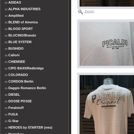
ADIDAS
ALPHA INDUSTRIES
Amplified
BLEND of America
BLOOD SPORT
BLUCINO/Brando
BLUE SYSTEM
BUSHIDO
Calioni
CHIEMSEE
CIPO BAXX/Redbridge
COLORADO
CORDON Berlin
Daggio Romanzo Berlin
DIESEL
DOSSE POSSE
Feralstuff
FUGA
G-Star
HEROES by STARTER (neu)