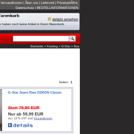
|
Versandkosten
|
Ãber uns
|
Lieferzeit
|
PrivatsphÃ€re,
Datenschutz
|
BESTELLINFORMATIONEN
details ansehen
e haben noch keine Artikel in Ihrem Warenkorb.
Startseite
»
Katalog
»
G-Star
»
Boy
Seiten:
1
G-Star Jeans Raw ODEON Classic
Statt 79,90 EUR
Nur ab 59,99 EUR
incl. 19 % UST exkl.
Versandkosten