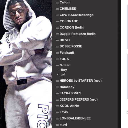
Calioni
CHIEMSEE
CIPO BAXX/Redbridge
COLORADO
CORDON Berlin
Daggio Romanzo Berlin
DIESEL
DOSSE POSSE
Feralstuff
FUGA
G-Star
-
Boy
-
girl
HEROES by STARTER (neu)
Homeboy
JACK&JONES
JEEPERS PEEPERS (neu)
KOOL ANNA
Levis
LONSDALE/BENLEE
mavi