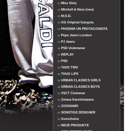
Miss Sixty
Mitchell & Ness (neu)
M.O.D.
OG Original Gangsta
PHOENIX UN PROTAGONISTA
Pepe Jeans London
PJ Jeans
PSD Underwear
REPLAY
PSD
TAKE TWO
THUG LIFE
URBAN CLASSICS GIRLS
URBAN CLASSICS BOYS
VSCT Clubwear
Zerava Karottenjeans
ZOONAMO
SONSTIGE DESIGNER
Gutscheine
NEUE PRODUKTE