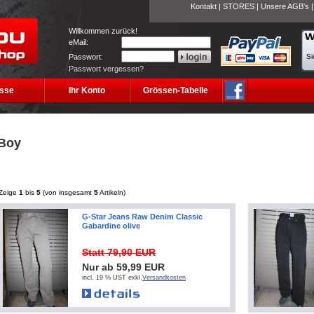
Kontakt
|
STORES
|
Unsere AGB's
Willkommen zurück!
eMail:
Passwort:
Si
Passwort vergessen?
sse
Ihr Konto
Grössen-Tabelle
Boy
Zeige
1
bis
5
(von insgesamt
5
Artikeln)
G-Star Jeans Raw Denim Classic
Gabardine olive
Statt 79,90 EUR
Nur ab 59,99 EUR
incl. 19 % UST exkl.
Versandkosten