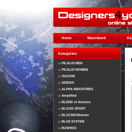
Home
Warenkorb
Ka
Kategorien
PICALDI MEN
PICALDI WOMEN
VIAZONI
ADIDAS
ALPHA INDUSTRIES
Amplified
BLEND of America
BLOOD SPORT
BLUCINO/Brando
BLUE SYSTEM
BUSHIDO