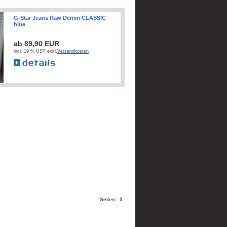
G-Star Jeans Raw Denim CLASSIC
blue
ab 89,90 EUR
incl. 19 % UST exkl.
Versandkosten
Seiten:
1