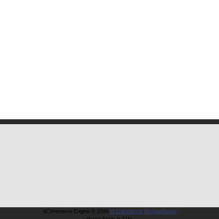
eCommerce Engine © 2006
xt:Commerce Shopsoftware