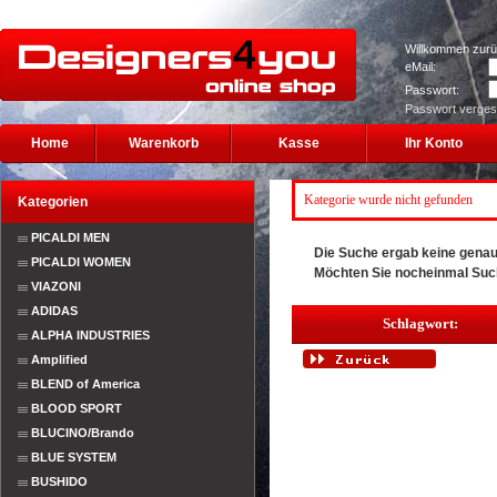
Willkommen zurü
eMail:
Passwort:
Passwort verge
Home
Warenkorb
Kasse
Ihr Konto
Kategorie wurde nicht gefunden
Kategorien
PICALDI MEN
Die Suche ergab keine genaue
PICALDI WOMEN
Möchten Sie nocheinmal Su
VIAZONI
ADIDAS
Schlagwort:
ALPHA INDUSTRIES
Amplified
BLEND of America
BLOOD SPORT
BLUCINO/Brando
BLUE SYSTEM
BUSHIDO