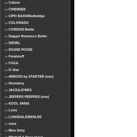
Calioni
CHIEMSEE
CIPO BAXX/Redbridge
COLORADO
CORDON Berlin
Daggio Romanzo Berlin
DIESEL
DOSSE POSSE
Feralstuff
FUGA
G-Star
HEROES by STARTER (neu)
Homeboy
JACK&JONES
JEEPERS PEEPERS (neu)
KOOL ANNA
Levis
LONSDALE/BENLEE
mavi
Miss Sixty