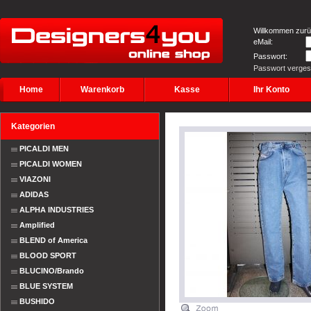
Willkommen zurü
eMail:
Passwort:
Passwort verge
Home
Warenkorb
Kasse
Ihr Konto
Kategorien
PICALDI MEN
PICALDI WOMEN
VIAZONI
ADIDAS
ALPHA INDUSTRIES
Amplified
BLEND of America
BLOOD SPORT
BLUCINO/Brando
BLUE SYSTEM
BUSHIDO