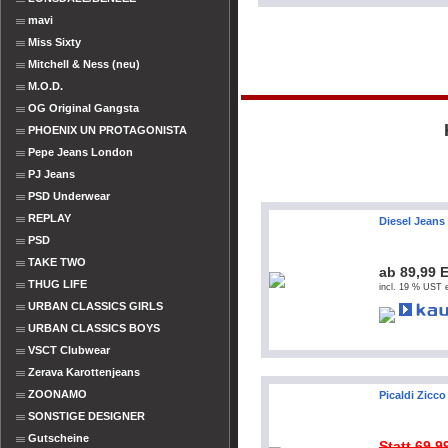
mavi
Miss Sixty
Mitchell & Ness (neu)
M.O.D.
OG Original Gangsta
PHOENIX UN PROTAGONISTA
Pepe Jeans London
PJ Jeans
PSD Underwear
REPLAY
Diesel Jeans
PSD
TAKE TWO
ab 89,99 
THUG LIFE
incl. 19 % UST e
URBAN CLASSICS GIRLS
URBAN CLASSICS BOYS
VSCT Clubwear
Zerava Karottenjeans
ZOONAMO
Picaldi Zicco
SONSTIGE DESIGNER
Gutscheine
Statt 69,