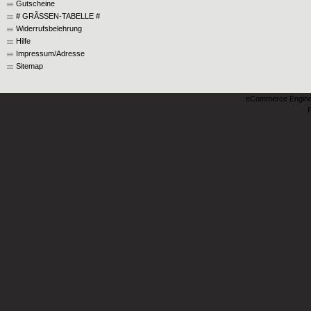
Gutscheine
# GRÃSSEN-TABELLE #
Widerrufsbelehrung
Hilfe
Impressum/Adresse
Sitemap
eCommerce Engin
P