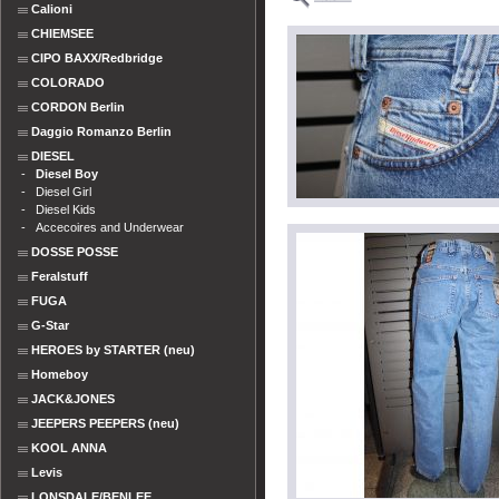
Calioni
CHIEMSEE
CIPO BAXX/Redbridge
COLORADO
CORDON Berlin
Daggio Romanzo Berlin
DIESEL
-
Diesel Boy
-
Diesel Girl
-
Diesel Kids
-
Accecoires and Underwear
DOSSE POSSE
Feralstuff
FUGA
G-Star
HEROES by STARTER (neu)
Homeboy
JACK&JONES
JEEPERS PEEPERS (neu)
KOOL ANNA
Levis
LONSDALE/BENLEE