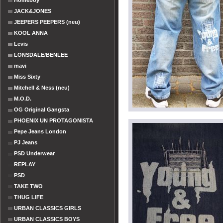
Homeboy
JACK&JONES
JEEPERS PEEPERS (neu)
KOOL ANNA
Levis
LONSDALE/BENLEE
mavi
Miss Sixty
Mitchell & Ness (neu)
M.O.D.
OG Original Gangsta
PHOENIX UN PROTAGONISTA
Pepe Jeans London
PJ Jeans
PSD Underwear
REPLAY
PSD
TAKE TWO
THUG LIFE
URBAN CLASSICS GIRLS
URBAN CLASSICS BOYS