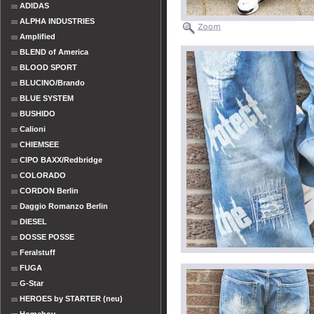
ADIDAS
ALPHA INDUSTRIES
Amplified
BLEND of America
BLOOD SPORT
BLUCINO/Brando
BLUE SYSTEM
BUSHIDO
Calioni
CHIEMSEE
CIPO BAXX/Redbridge
COLORADO
CORDON Berlin
Daggio Romanzo Berlin
DIESEL
DOSSE POSSE
Feralstuff
FUGA
G-Star
HEROES by STARTER (neu)