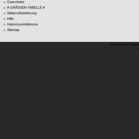
Gutscheine
# GRÃSSEN-TABELLE #
Widerrufsbelehrung
Hilfe
Impressum/Adresse
Sitemap
eCommerce Engin
P