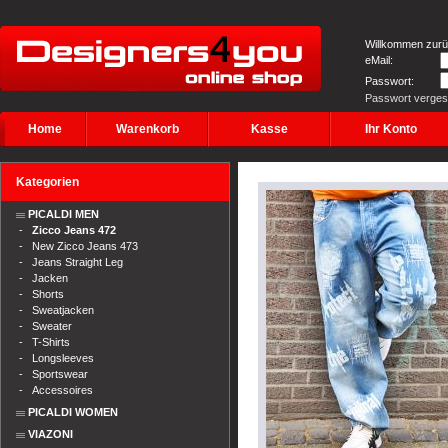
Willkommen zurü
eMail:
Passwort:
Passwort verge
Home
Warenkorb
Kasse
Ihr Konto
Kategorien
PICALDI MEN
-
Zicco Jeans 472
-
New Zicco Jeans 473
-
Jeans Straight Leg
-
Jacken
-
Shorts
-
Sweatjacken
-
Sweater
-
T-Shirts
-
Longsleeves
-
Sportswear
-
Accessoires
PICALDI WOMEN
VIAZONI