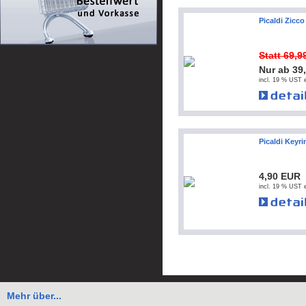
Picaldi Zicco
Statt 69,
Nur ab 39
incl. 19 % UST e
Picaldi Keyri
4,90 EUR
incl. 19 % UST e
Mehr über...