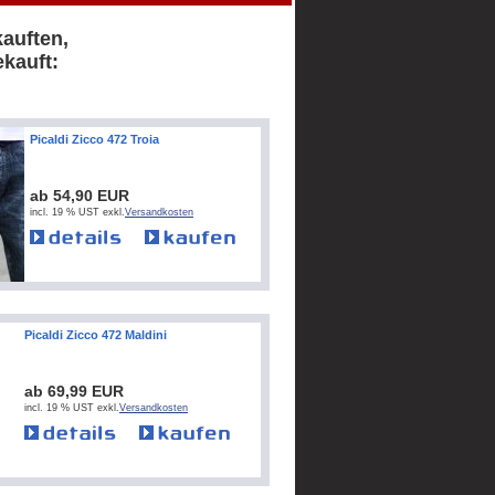
kauften,
kauft:
Picaldi Zicco 472 Troia
ab 54,90 EUR
incl. 19 % UST exkl.
Versandkosten
Picaldi Zicco 472 Maldini
ab 69,99 EUR
incl. 19 % UST exkl.
Versandkosten