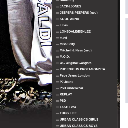
Homeboy
JACK&JONES
JEEPERS PEEPERS (neu)
KOOL ANNA
Levis
LONSDALE/BENLEE
mavi
Miss Sixty
Mitchell & Ness (neu)
M.O.D.
OG Original Gangsta
PHOENIX UN PROTAGONISTA
Pepe Jeans London
PJ Jeans
PSD Underwear
REPLAY
PSD
TAKE TWO
THUG LIFE
URBAN CLASSICS GIRLS
URBAN CLASSICS BOYS