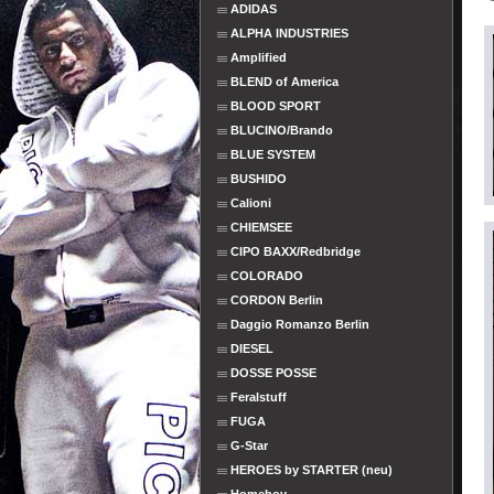
ADIDAS
ALPHA INDUSTRIES
Amplified
BLEND of America
BLOOD SPORT
BLUCINO/Brando
BLUE SYSTEM
BUSHIDO
Calioni
CHIEMSEE
CIPO BAXX/Redbridge
COLORADO
CORDON Berlin
Daggio Romanzo Berlin
DIESEL
DOSSE POSSE
Feralstuff
FUGA
G-Star
HEROES by STARTER (neu)