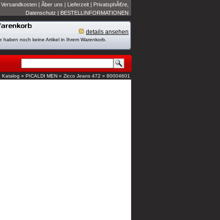
|
Versandkosten
|
Ãber uns
|
Lieferzeit
|
PrivatsphÃ€re,
Datenschutz
|
BESTELLINFORMATIONEN
details ansehen
e haben noch keine Artikel in Ihrem Warenkorb.
»
Katalog
»
PICALDI MEN
»
Zicco Jeans 472
»
80004601