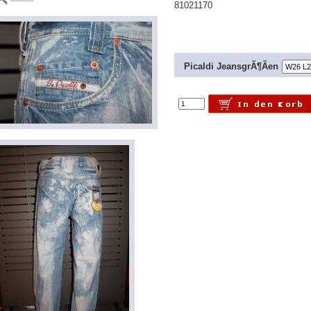
81021170
Picaldi JeansgrÃ¶Ãen