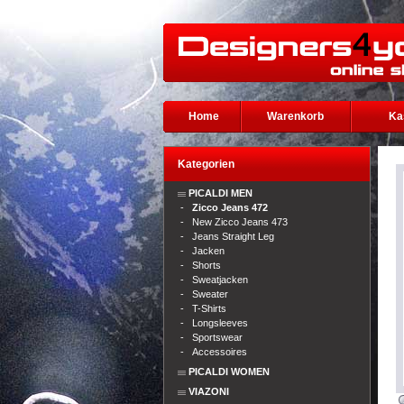
Home
Warenkorb
Ka
Kategorien
PICALDI MEN
-
Zicco Jeans 472
-
New Zicco Jeans 473
-
Jeans Straight Leg
-
Jacken
-
Shorts
-
Sweatjacken
-
Sweater
-
T-Shirts
-
Longsleeves
-
Sportswear
-
Accessoires
PICALDI WOMEN
VIAZONI