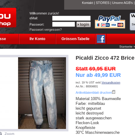
Kontakt
|
STORES
|
Unsere AGB's
Willkommen zurück!
eMail:
Passwort:
Si
Passwort vergessen?
sse
Ihr Konto
Grössen-Tabelle
Startseite
Picaldi Zicco 472 Brice
Statt 69,95 EUR
Nur ab 49,99 EUR
incl. 19 % UST exkl.
Versandkosten
Art.Nr.: 80004601
Artikeldatenblatt drucken
Material:100% Baumwolle
Farbe: mittelblau
leicht gepurset
leicht destroyed
stark ausgewaschen
Flecken-Look
Knopfleiste
30°C Maschinenwaesche