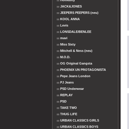
Homeboy
JACK&JONES
JEEPERS PEEPERS (neu)
KOOL ANNA
Levis
LONSDALE/BENLEE
mavi
Miss Sixty
Mitchell & Ness (neu)
M.O.D.
OG Original Gangsta
PHOENIX UN PROTAGONISTA
Pepe Jeans London
PJ Jeans
PSD Underwear
REPLAY
PSD
TAKE TWO
THUG LIFE
URBAN CLASSICS GIRLS
URBAN CLASSICS BOYS