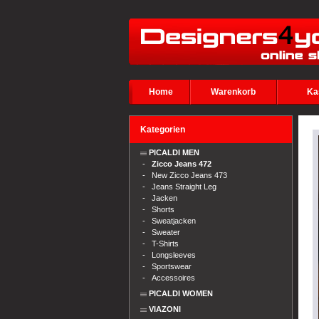
Home
Warenkorb
Ka
Kategorien
PICALDI MEN
-
Zicco Jeans 472
-
New Zicco Jeans 473
-
Jeans Straight Leg
-
Jacken
-
Shorts
-
Sweatjacken
-
Sweater
-
T-Shirts
-
Longsleeves
-
Sportswear
-
Accessoires
PICALDI WOMEN
VIAZONI