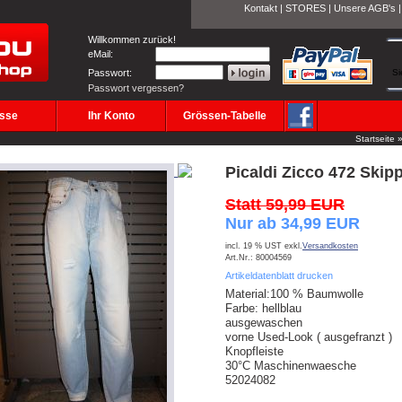
Kontakt
|
STORES
|
Unsere AGB's
Willkommen zurück!
eMail:
Passwort:
Si
Passwort vergessen?
sse
Ihr Konto
Grössen-Tabelle
Startseite
Picaldi Zicco 472 Skip
Statt 59,99 EUR
Nur ab 34,99 EUR
incl. 19 % UST exkl.
Versandkosten
Art.Nr.: 80004569
Artikeldatenblatt drucken
Material:100 % Baumwolle
Farbe: hellblau
ausgewaschen
vorne Used-Look ( ausgefranzt )
Knopfleiste
30°C Maschinenwaesche
52024082