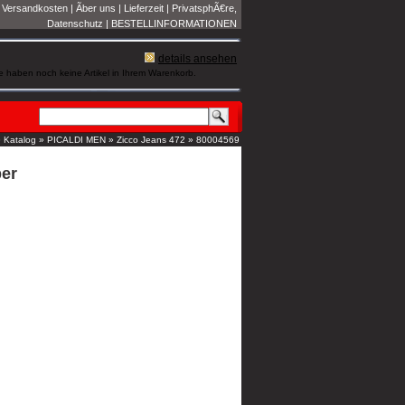
|
Versandkosten
|
Ãber uns
|
Lieferzeit
|
PrivatsphÃ€re,
Datenschutz
|
BESTELLINFORMATIONEN
details ansehen
e haben noch keine Artikel in Ihrem Warenkorb.
»
Katalog
»
PICALDI MEN
»
Zicco Jeans 472
»
80004569
per