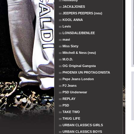
Homeboy
JACK&JONES
JEEPERS PEEPERS (neu)
KOOL ANNA
Levis
LONSDALE/BENLEE
mavi
Miss Sixty
Mitchell & Ness (neu)
M.O.D.
OG Original Gangsta
PHOENIX UN PROTAGONISTA
Pepe Jeans London
PJ Jeans
PSD Underwear
REPLAY
PSD
TAKE TWO
THUG LIFE
URBAN CLASSICS GIRLS
URBAN CLASSICS BOYS