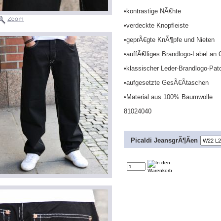
•kontrastige NÃ€hte
•verdeckte Knopfleiste
•geprÃ€gte KnÃ¶pfe und Nieten
•auffÃ€lliges Brandlogo-Label an
•klassischer Leder-Brandlogo-Pa
•aufgesetzte GesÃ€Ãtaschen
•Material aus 100% Baumwolle
81024040
Picaldi JeansgrÃ¶Ãen