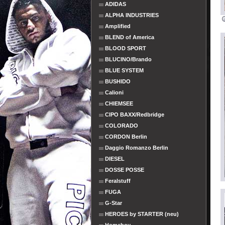
ADIDAS
ALPHA INDUSTRIES
Amplified
BLEND of America
BLOOD SPORT
BLUCINO/Brando
BLUE SYSTEM
BUSHIDO
Calioni
CHIEMSEE
CIPO BAXX/Redbridge
COLORADO
CORDON Berlin
Daggio Romanzo Berlin
DIESEL
DOSSE POSSE
Feralstuff
FUGA
G-Star
HEROES by STARTER (neu)