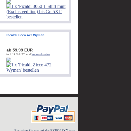
Picaldi Zicco 472 Wyman
ab 59,99 EUR
incl. 19 % UST exkl.
Versandkosten
Besuchen Sie uns auf der
EXPO21XX.com