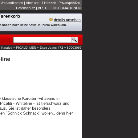
|
Versandkosten
|
Ãber uns
|
Lieferzeit
|
PrivatsphÃ€re,
Datenschutz
|
BESTELLINFORMATIONEN
details ansehen
e haben noch keine Artikel in Ihrem Warenkorb.
»
Katalog
»
PICALDI MEN
»
Zicco Jeans 472
»
80003067
line
ne klassische Karotten-Fit Jeans in
icaldi - Whiteline - ist tiefschwarz und
s. Sie ist daher besonders
nen "Schnick Schnack" wollen.. denn hier