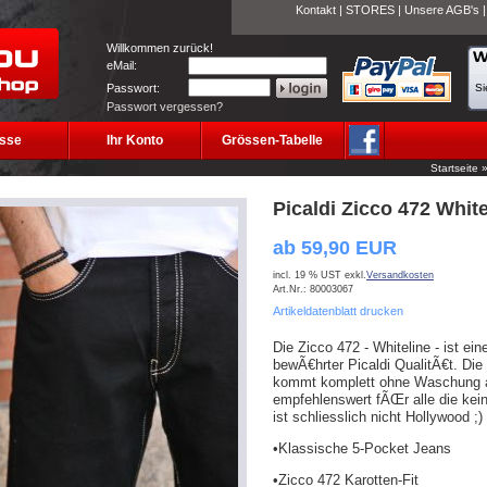
Kontakt
|
STORES
|
Unsere AGB's
Willkommen zurück!
eMail:
Passwort:
Si
Passwort vergessen?
sse
Ihr Konto
Grössen-Tabelle
Startseite
Picaldi Zicco 472 White
ab 59,90 EUR
incl. 19 % UST exkl.
Versandkosten
Art.Nr.: 80003067
Artikeldatenblatt drucken
Die Zicco 472 - Whiteline - ist ei
bewÃ€hrter Picaldi QualitÃ€t. Die P
kommt komplett ohne Waschung au
empfehlenswert fÃŒr alle die kei
ist schliesslich nicht Hollywood ;)
•Klassische 5-Pocket Jeans
•Zicco 472 Karotten-Fit