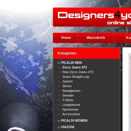
Home
Warenkorb
Ka
Kategorien
PICALDI MEN
-
Zicco Jeans 472
-
New Zicco Jeans 473
-
Jeans Straight Leg
-
Jacken
-
Shorts
-
Sweatjacken
-
Sweater
-
T-Shirts
-
Longsleeves
-
Sportswear
-
Accessoires
PICALDI WOMEN
VIAZONI