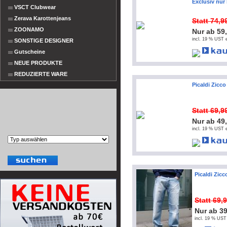
Exclusiv nur
VSCT Clubwear
Zerava Karottenjeans
Statt 74,
ZOONAMO
Nur ab 59
incl. 19 % UST e
SONSTIGE DESIGNER
Gutscheine
NEUE PRODUKTE
REDUZIERTE WARE
Picaldi Zicco
Statt 69,
Nur ab 49
incl. 19 % UST e
Picaldi Zicc
Statt 69,
Nur ab 3
incl. 19 % UST