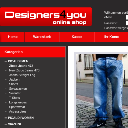
Willkommen zurü
eMail:
Passwort:
Passwort verge
Home
Warenkorb
Kasse
Ihr Konto
Kategorien
PICALDI MEN
-
Zicco Jeans 472
-
New Zicco Jeans 473
-
Jeans Straight Leg
-
Jacken
-
Shorts
-
Sweatjacken
-
Sweater
-
T-Shirts
-
Longsleeves
-
Sportswear
-
Accessoires
PICALDI WOMEN
VIAZONI