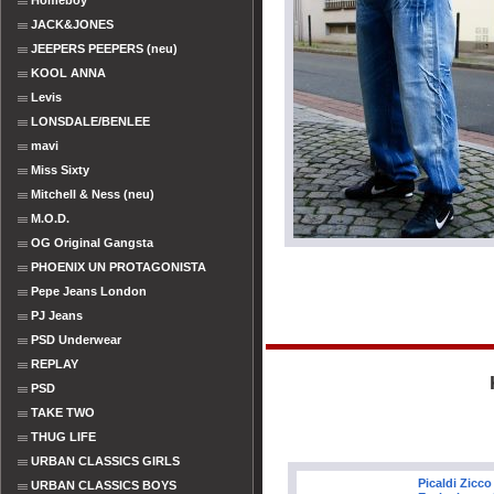
Homeboy
JACK&JONES
JEEPERS PEEPERS (neu)
KOOL ANNA
Levis
LONSDALE/BENLEE
mavi
Miss Sixty
Mitchell & Ness (neu)
M.O.D.
OG Original Gangsta
PHOENIX UN PROTAGONISTA
Pepe Jeans London
PJ Jeans
PSD Underwear
REPLAY
PSD
TAKE TWO
THUG LIFE
URBAN CLASSICS GIRLS
Picaldi Zicc
URBAN CLASSICS BOYS