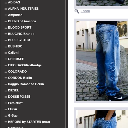
ADIDAS
ALPHA INDUSTRIES
Amplified
BLEND of America
BLOOD SPORT
BLUCINO/Brando
BLUE SYSTEM
BUSHIDO
Calioni
CHIEMSEE
CIPO BAXX/Redbridge
COLORADO
CORDON Berlin
Daggio Romanzo Berlin
DIESEL
DOSSE POSSE
Feralstuff
FUGA
G-Star
HEROES by STARTER (neu)