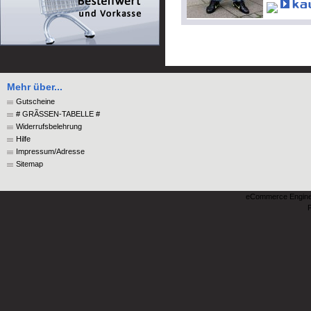
Mehr über...
Gutscheine
# GRÃSSEN-TABELLE #
Widerrufsbelehrung
Hilfe
Impressum/Adresse
Sitemap
eCommerce Engin
P