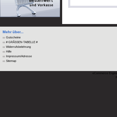
Mehr über...
Gutscheine
# GRÃSSEN-TABELLE #
Widerrufsbelehrung
Hilfe
Impressum/Adresse
Sitemap
eCommerce Engin
P