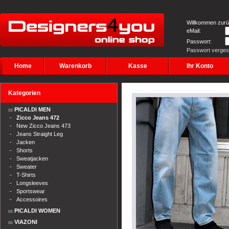
Willkommen zurü
eMail:
Passwort:
Passwort verge
Home
Warenkorb
Kasse
Ihr Konto
Kategorien
PICALDI MEN
-
Zicco Jeans 472
-
New Zicco Jeans 473
-
Jeans Straight Leg
-
Jacken
-
Shorts
-
Sweatjacken
-
Sweater
-
T-Shirts
-
Longsleeves
-
Sportswear
-
Accessoires
PICALDI WOMEN
VIAZONI