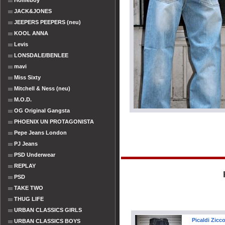
Homeboy
JACK&JONES
JEEPERS PEEPERS (neu)
KOOL ANNA
Levis
LONSDALE/BENLEE
mavi
Miss Sixty
Mitchell & Ness (neu)
M.O.D.
OG Original Gangsta
PHOENIX UN PROTAGONISTA
Pepe Jeans London
PJ Jeans
PSD Underwear
REPLAY
PSD
TAKE TWO
THUG LIFE
URBAN CLASSICS GIRLS
Picaldi Zicc
URBAN CLASSICS BOYS