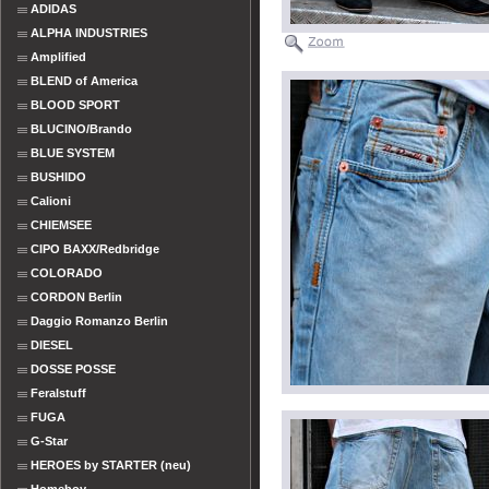
ADIDAS
ALPHA INDUSTRIES
Amplified
BLEND of America
BLOOD SPORT
BLUCINO/Brando
BLUE SYSTEM
BUSHIDO
Calioni
CHIEMSEE
CIPO BAXX/Redbridge
COLORADO
CORDON Berlin
Daggio Romanzo Berlin
DIESEL
DOSSE POSSE
Feralstuff
FUGA
G-Star
HEROES by STARTER (neu)