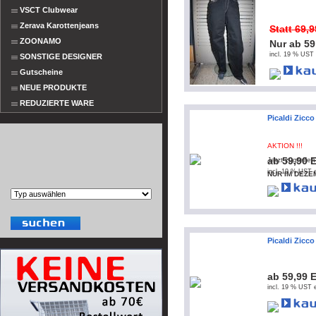
VSCT Clubwear
Zerava Karottenjeans
Statt 69,
ZOONAMO
Nur ab 5
incl. 19 % UST 
SONSTIGE DESIGNER
Gutscheine
NEUE PRODUKTE
REDUZIERTE WARE
Picaldi Zicc
AKTION !!!
ab 59,90 
Jetzt zugreifen
incl. 19 % UST e
NUR IM DEZEM
Picaldi Zicc
ab 59,99 
incl. 19 % UST e