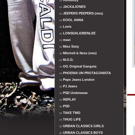
Homeboy
JACK&JONES
JEEPERS PEEPERS (neu)
KOOL ANNA
Levis
LONSDALE/BENLEE
mavi
Miss Sixty
Mitchell & Ness (neu)
M.O.D.
OG Original Gangsta
PHOENIX UN PROTAGONISTA
Pepe Jeans London
PJ Jeans
PSD Underwear
REPLAY
PSD
TAKE TWO
THUG LIFE
URBAN CLASSICS GIRLS
URBAN CLASSICS BOYS