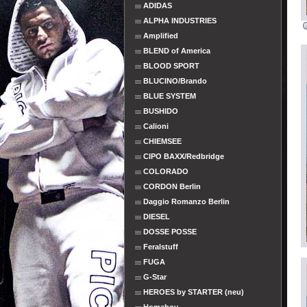
ADIDAS
ALPHA INDUSTRIES
Amplified
BLEND of America
BLOOD SPORT
BLUCINO/Brando
BLUE SYSTEM
BUSHIDO
Calioni
CHIEMSEE
CIPO BAXX/Redbridge
COLORADO
CORDON Berlin
Daggio Romanzo Berlin
DIESEL
DOSSE POSSE
Feralstuff
FUGA
G-Star
HEROES by STARTER (neu)