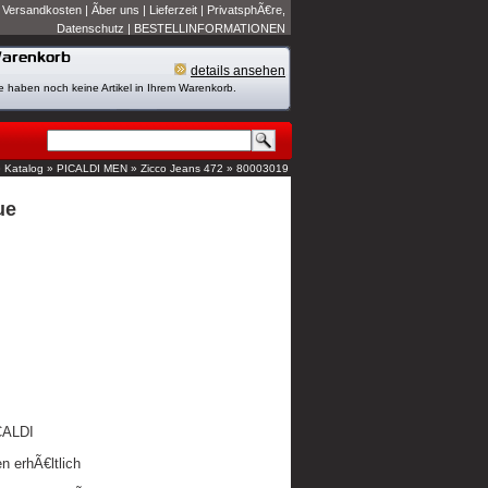
|
Versandkosten
|
Ãber uns
|
Lieferzeit
|
PrivatsphÃ€re,
Datenschutz
|
BESTELLINFORMATIONEN
details ansehen
e haben noch keine Artikel in Ihrem Warenkorb.
»
Katalog
»
PICALDI MEN
»
Zicco Jeans 472
»
80003019
ue
CALDI
n erhÃ€ltlich