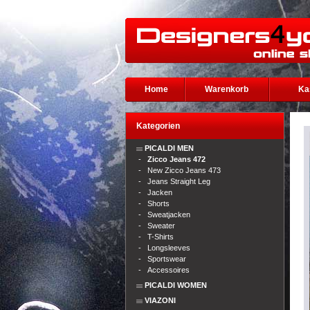
Home
Warenkorb
Ka
Kategorien
PICALDI MEN
-
Zicco Jeans 472
-
New Zicco Jeans 473
-
Jeans Straight Leg
-
Jacken
-
Shorts
-
Sweatjacken
-
Sweater
-
T-Shirts
-
Longsleeves
-
Sportswear
-
Accessoires
PICALDI WOMEN
VIAZONI