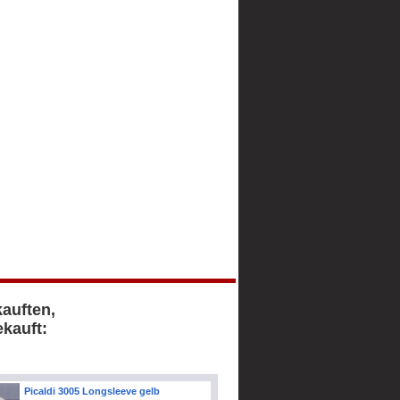
kauften,
kauft:
Picaldi 3005 Longsleeve gelb