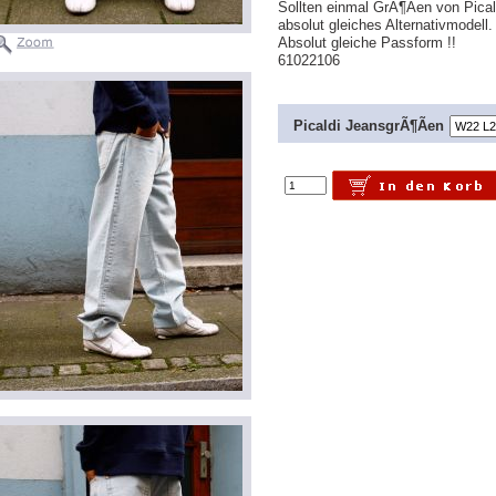
Sollten einmal GrÃ¶Ãen von Pical
absolut gleiches Alternativmodel
Absolut gleiche Passform !!
61022106
Picaldi JeansgrÃ¶Ãen