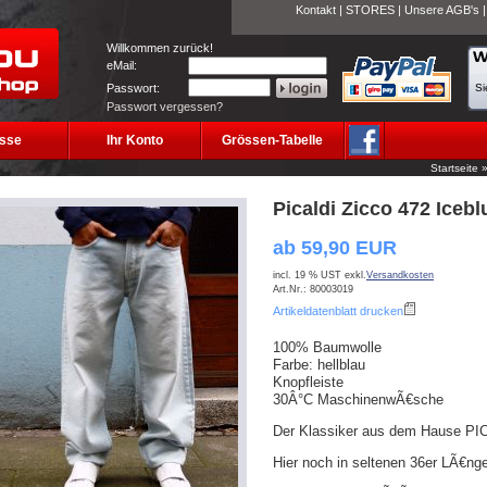
Kontakt
|
STORES
|
Unsere AGB's
Willkommen zurück!
eMail:
Passwort:
Si
Passwort vergessen?
sse
Ihr Konto
Grössen-Tabelle
Startseite
Picaldi Zicco 472 Icebl
ab 59,90 EUR
incl. 19 % UST exkl.
Versandkosten
Art.Nr.: 80003019
Artikeldatenblatt drucken
100% Baumwolle
Farbe: hellblau
Knopfleiste
30Â°C MaschinenwÃ€sche
Der Klassiker aus dem Hause PI
Hier noch in seltenen 36er LÃ€nge