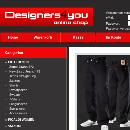
Willkommen zurü
eMail:
Passwort:
Passwort verge
Home
Warenkorb
Kasse
Ihr Konto
Kategorien
PICALDI MEN
-
Zicco Jeans 472
-
New Zicco Jeans 473
-
Jeans Straight Leg
-
Jacken
-
Shorts
-
Sweatjacken
-
Sweater
-
T-Shirts
-
Longsleeves
-
Sportswear
-
Accessoires
PICALDI WOMEN
VIAZONI