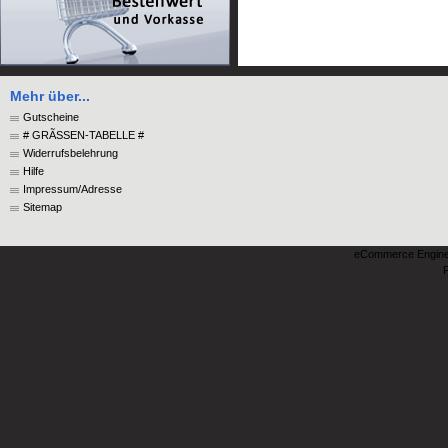
Mehr über...
Gutscheine
# GRÃSSEN-TABELLE #
Widerrufsbelehrung
Hilfe
Impressum/Adresse
Sitemap
eCommerce Engin
P