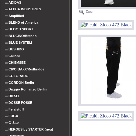
ADIDAS
ALPHA INDUSTRIES
Amplified
BLEND of America
BLOOD SPORT
BLUCINO/Brando
BLUE SYSTEM
BUSHIDO
Calioni
CHIEMSEE
CIPO BAXX/Redbridge
COLORADO
CORDON Berlin
Daggio Romanzo Berlin
DIESEL
DOSSE POSSE
Feralstuff
FUGA
G-Star
HEROES by STARTER (neu)