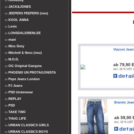
Homeboy
JACK&JONES
JEEPERS PEEPERS (neu)
KOOL ANNA
Levis
LONSDALE/BENLEE
mavi
Miss Sixty
Viazoni Jean
Mitchell & Ness (neu)
M.O.D.
ab 79,90 
OG Original Gangsta
incl. 19 % UST e
PHOENIX UN PROTAGONISTA
Pepe Jeans London
PJ Jeans
PSD Underwear
REPLAY
Brando Jean
PSD
TAKE TWO
ab 59,90
THUG LIFE
incl. 19 % UST 
URBAN CLASSICS GIRLS
URBAN CLASSICS BOYS