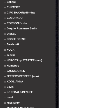
Calioni
CHIEMSEE
CIPO BAXX/Redbridge
COLORADO
CORDON Berlin
Daggio Romanzo Berlin
DIESEL
DOSSE POSSE
Feralstuff
FUGA
G-Star
HEROES by STARTER (neu)
Homeboy
JACK&JONES
JEEPERS PEEPERS (neu)
KOOL ANNA
Levis
LONSDALE/BENLEE
mavi
Miss Sixty