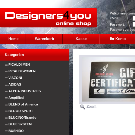
Willkommen zurü
eMail:
Passwort:
Passwort verge
Home
Warenkorb
Kasse
Ihr Konto
Kategorien
PICALDI MEN
PICALDI WOMEN
VIAZONI
ADIDAS
ALPHA INDUSTRIES
Amplified
BLEND of America
BLOOD SPORT
BLUCINO/Brando
BLUE SYSTEM
BUSHIDO